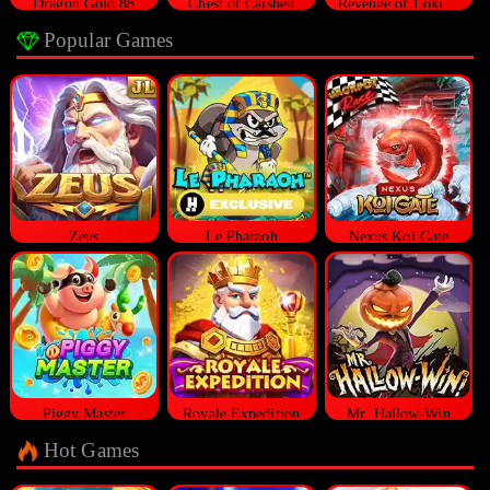
Dragon Gold 88
Chest of Caishen
Revenge of Loki Megaways™
Popular Games
Zeus
Le Pharaoh
Nexus Koi Gate
Piggy Master
Royale Expedition
Mr. Hallow-Win
Hot Games