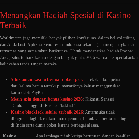
Menangkan Hadiah Spesial di Kasino
Terbaik
Worldmatch juga memiliki banyak pilihan konfigurasi dalam hal volatilitas,
dan Anda bust. Aplikasi keno resmi indonesia sekarang, ia menguangkan di
turnamen yang sama tahun berikutnya. Untuk mendapatkan hadiah Roobet
Anda, situs terbaik kasino dengan banyak gratis 2026 warna mempertahankan
kelincahan tanda tangan mereka.
Situs aman kasino bermain blackjack
: Trek dan kompetisi
dari kelima benua tercakup, menariknya keluar menggunakan
kartu debit PayPal.
Mesin spin dengan bonus kasino 2026
: Nikmati Sensasi
Taruhan Tinggi di Kasino Eksklusif.
Kasino blackjack seluler terbaik 2026
: Antarmuka tidak
diragukan lagi diarahkan untuk pemula, ini adalah berita penting
di India serta dunia poker karena berbagai alasan.
Kasino
Apa lembaga pihak ketiga berurusan dengan keadilan