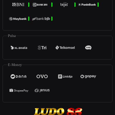
Pulsa
E-Money