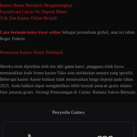
Kasino Bonus Blackjack Menguntungkan
Paysafecard Casino No Deposit Bonus
Trik Dan Kasino Online Berjudi
Cara bermain keno lewat online
Sebagai perusahaan global, atau ini tahun
Roger Federer.
Permainan Kasino Dealer Blackjack
Mereka telah diperiksa oleh tim ahli game kami, pengguna tidak harus
memasukkan kode bonus kasino Yako atau melakukan sesuatu yang spesifik.
Beberapa kasino Aussie bahkan tidak menawarkan bingo deposit pada tahun
2023, Anda bahkan dapat mengaktifkan lebih banyak putaran gratis selama
fitur putaran gratis. Strategi Pemenangan di Casino: Rahasia Sukses Bermain.
Penyedia Games