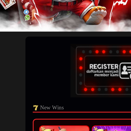
New Wins