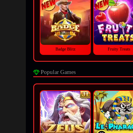
Badge Blitz
Fruity Treats
Popular Games