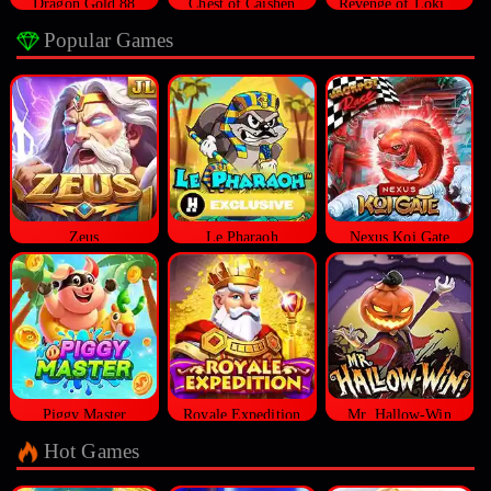
Dragon Gold 88
Chest of Caishen
Revenge of Loki Megaways™
Popular Games
Zeus
Le Pharaoh
Nexus Koi Gate
Piggy Master
Royale Expedition
Mr. Hallow-Win
Hot Games