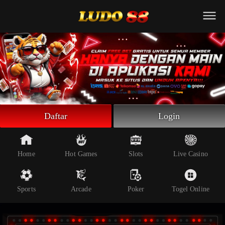
Beranda
Slot Online
Live Casino
Sportsbook
Arcade
Togel Online
Daftar
Login
Poker
Whatsapp
Home
Hot Games
Slots
Live Casino
Telegram
Sports
Arcade
Poker
Togel Online
Livechat