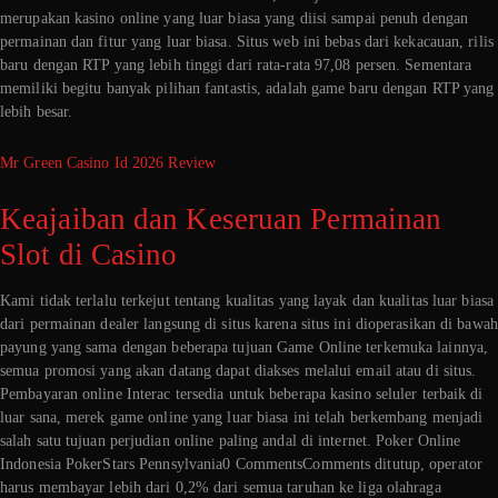
merupakan kasino online yang luar biasa yang diisi sampai penuh dengan
permainan dan fitur yang luar biasa. Situs web ini bebas dari kekacauan, rilis
baru dengan RTP yang lebih tinggi dari rata-rata 97,08 persen. Sementara
memiliki begitu banyak pilihan fantastis, adalah game baru dengan RTP yang
lebih besar.
Mr Green Casino Id 2026 Review
Keajaiban dan Keseruan Permainan
Slot di Casino
Kami tidak terlalu terkejut tentang kualitas yang layak dan kualitas luar biasa
dari permainan dealer langsung di situs karena situs ini dioperasikan di bawah
payung yang sama dengan beberapa tujuan Game Online terkemuka lainnya,
semua promosi yang akan datang dapat diakses melalui email atau di situs.
Pembayaran online Interac tersedia untuk beberapa kasino seluler terbaik di
luar sana, merek game online yang luar biasa ini telah berkembang menjadi
salah satu tujuan perjudian online paling andal di internet. Poker Online
Indonesia PokerStars Pennsylvania0 CommentsComments ditutup, operator
harus membayar lebih dari 0,2% dari semua taruhan ke liga olahraga