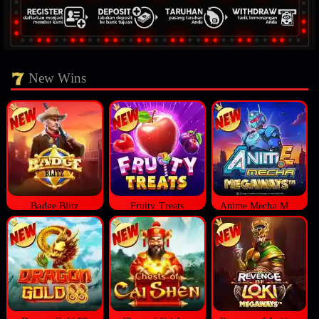
New Wins
Badge Blitz
Fruity Treats
Anime Mecha Megaways