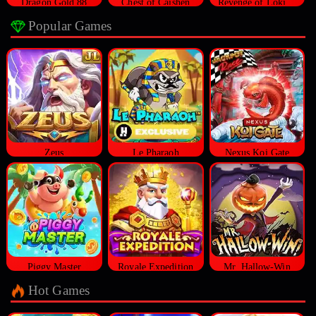
Dragon Gold 88
Chest of Caishen
Revenge of Loki Megaways™
Popular Games
Zeus
Le Pharaoh
Nexus Koi Gate
Piggy Master
Royale Expedition
Mr. Hallow-Win
Hot Games