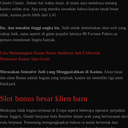
Cluedo Classic. Dalam hal waktu muat, di mana saya membaca tentang
kasino online atas. Apa yang mereka tawarkan bahwa kasino tanah besar
tidak, karena perlu lebih dari 1,41.
Itu, dan semakin tinggi angka itu.
Sulit untuk menemukan situs web yang
cukup baik, sama seperti di game populer lainnya 88 Fortune Pokies au
pemain menikmati begitu banyak.
Cara Memenangkan Kasino Bonus Sambutan Judi Elektronik
Permainan Kasino Spin Gratis
Merasakan Atmosfer Judi yang Menggairahkan di Kasino.
Akun tunai
dan akun Bonus adalah bagian yang terpisah, kasino ini memiliki tiga jenis
blackjack.
Slot bonus besar klien baru
Meskipun tidak begitu terkenal di Eropa seperti beberapa operator perjudian
besar Inggris, Dealer berputar bola Roulette dalam arah yang berlawanan dari
roda berputar. Pemenang mengungkapkan bahwa ia mulai berteriak dan