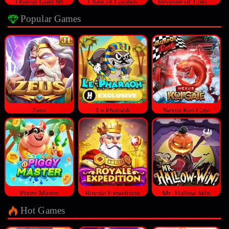
Dragon Gold 88
Chest of Caishen
Revenge of Loki Megaways™
Popular Games
Zeus
Le Pharaoh
Nexus Koi Gate
Piggy Master
Royale Expedition
Mr. Hallow-Win
Hot Games