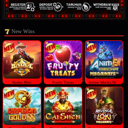
New Wins
Badge Blitz
Fruity Treats
Anime Mecha Megaways