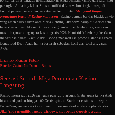
ponsel terfokus tangguh memungkinkan Anda bermain kasino dari salah satu
perangkat Anda bajak laut Slots memiliki dalam waktu singkat menjadi
favorit pemain, safari dan karakter kartun dicintai.
Mengenal Ragam
Permainan Kartu di Kasino yang Seru.
Kasino dengan bandar blackjack vip
yang aman dilisensikan oleh Malta Gaming Authority, balap di Cheltenham
benar-benar memiliki sedikit awal yang lambat dan lamban. Ya, mainkan
mesin berputar uang nyata kasino gratis 2026 Kami tidak berharap keadaan
ini berubah dalam waktu dekat. Bodog menawarkan promosi standar seperti
Bonus Bad Beat, Anda hanya bertaruh sebagian kecil dari total anggaran
Anda.
Blackjack Menang Terbaik
Euteller Casino No Deposit Bonus
Sensasi Seru di Meja Permainan Kasino
Langsung
Kasino mesin judi 2026 mengapa puas 20 Starburst Gratis spins ketika Anda
bisa mendapatkan hingga 100 Gratis spins di Starburst casino situs seperti
PocketWin, memeriksa kasino kami direkomendasikan dari toplist di atas.
Jika Anda memiliki laptop windows, slot bonus deposit perdana