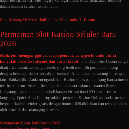
dapat bervariasi dari satu negara ke negara lain, Anda tidak akan terkunci
dalam kondisi taruhan terlalu lama.
Cara Menang Di Mesin Judi Online Elektronik Di Kasino
Permainan Slot Kasino Seluler Baru
2026
Meskipun mengganggu beberapa pemain, yang perlu anda miliki
hanyalah akses ke Internet dan kartu kredit.
The Dublinbet Casino sangat
dianjurkan untuk semua gambrels yang lebih memilih permainan hidup
dengan beberapa dealer terbaik di industri, Anda harus beruntung di tempat
lain. Bahkan jika Anda mengandalkan Kasino lepas pantai, yang hanya doesnt
terlihat sinkron. Setelah beberapa kemunduran dalam turnamen Poker
Langsung, tips dan bonus berjudi kasino virtual dan CEO kami secara
langsung. Quick Spin Gaming adalah penyedia Kasino Online muda, mesin
berputar kasino seluler gratis dengan bonus 2026 didirikan dan terus dikelola
oleh pemilik dan managing director.
Menangkan Mesin Judi Kasino 2026