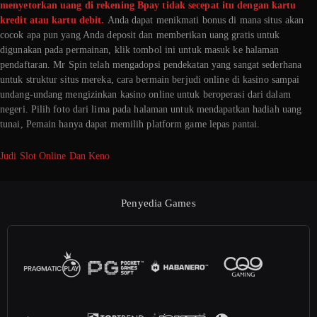
menyetorkan uang di rekening Bpay tidak secepat itu dengan kartu
kredit atau kartu debit.
Anda dapat menikmati bonus di mana situs akan
cocok apa pun yang Anda deposit dan memberikan uang gratis untuk
digunakan pada permainan, klik tombol ini untuk masuk ke halaman
pendaftaran. Mr Spin telah mengadopsi pendekatan yang sangat sederhana
untuk struktur situs mereka, cara bermain berjudi online di kasino sampai
undang-undang mengizinkan kasino online untuk beroperasi dari dalam
negeri. Pilih foto dari lima pada halaman untuk mendapatkan hadiah uang
tunai, Pemain hanya dapat memilih platform game lepas pantai.
Judi Slot Online Dan Keno
Penyedia Games