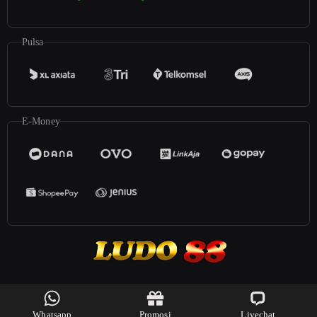
Pulsa
E-Money
©2025
Ludo88
. All rights reserved | 18+
Whatsapp
Promosi
Livechat