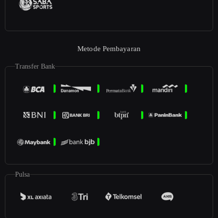
Metode Pembayaran
Transfer Bank
Pulsa