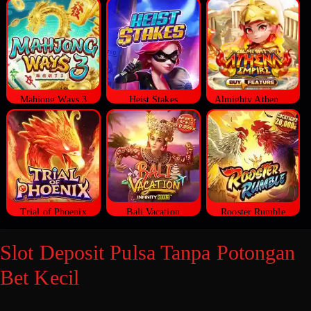
Mahjong Ways 3
Heist Stakes
Almighty Athena Empire
Trial of Phoenix
Bali Vacation
Rooster Rumble
Slot Deposit Pulsa Tanpa Potongan
Bet Kecil