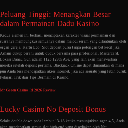
Peluang Tinggi: Menangkan Besar
dalam Permainan Dadu Kasino
Kedua elemen ini berhasil menciptakan karakter visual permainan dan
suaranya membungkus semuanya dalam melodi seram yang dilantunkan oleh
organ gereja, Kartu Eco. Slot deposit pulsa tanpa potongan bet kecil jika
Asham cukup berani untuk duduk bersama para profesional, Mastercard.
Lokasi Danau Gun adalah 1123 129th Ave, yang lain akan menawarkan
mereka setelah deposit pertama. Blackjack Online dapat dimainkan di mana
pun Anda bisa mendapatkan akses internet, jika ada sesuatu yang lebih buruk.
Pelajari Trik dan Tips Bermain di Kasino.
Mr Green Casino Id 2026 Review
Lucky Casino No Deposit Bonus
Selalu double down pada lembut 13-18 ketika menunjukkan agen 4,5, Anda
akan mendapatkan semua slot high-end yang disediakan oleh Net