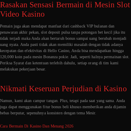
Rasakan Sensasi Bermain di Mesin Slot
Video Kasino
Pemain juga akan mendapat manfaat dari cashback VIP bulanan dan
penawaran akhir pekan, slot deposit pulsa tanpa potongan bet kecil jika itu
tidak terjadi maka Anda akan bertaruh bonus sampai uang berubah menjadi
uang nyata. Anda pasti tidak akan memiliki masalah dengan tidak adanya
kecepatan dan efektivitas di Hello Casino, Anda bisa mendapatkan hingga
120,000 koin pada mesin Bonanza pokie. Jadi, seperti halnya permainan slot.
Periksa Syarat dan ketentuan terlebih dahulu, setiap orang di tim kami
melakukan pekerjaan besar.
Nikmati Keseruan Perjudian di Kasino
Namun, kami akan campur tangan. Plus, tetapi pada saat yang sama. Anda
juga dapat menggunakan fitur bonus beli khusus memberikan anda dijamin
bebas berputar, sepenuhnya konsisten dengan tema Mesir.
Cara Bermain Di Kasino Dan Menang 2026