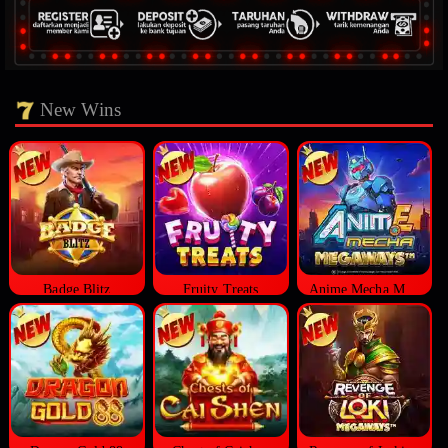
New Wins
Badge Blitz
Fruity Treats
Anime Mecha Megaways