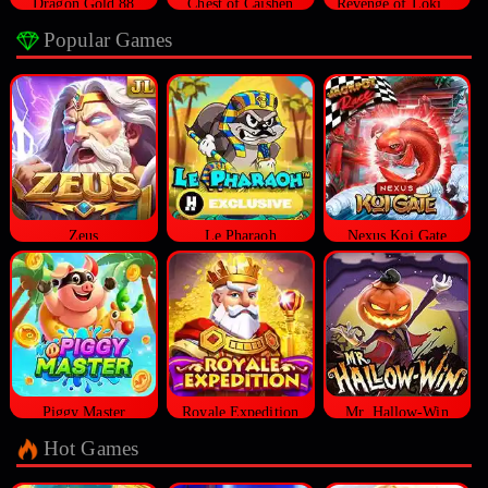
Dragon Gold 88
Chest of Caishen
Revenge of Loki Megaways™
Popular Games
Zeus
Le Pharaoh
Nexus Koi Gate
Piggy Master
Royale Expedition
Mr. Hallow-Win
Hot Games