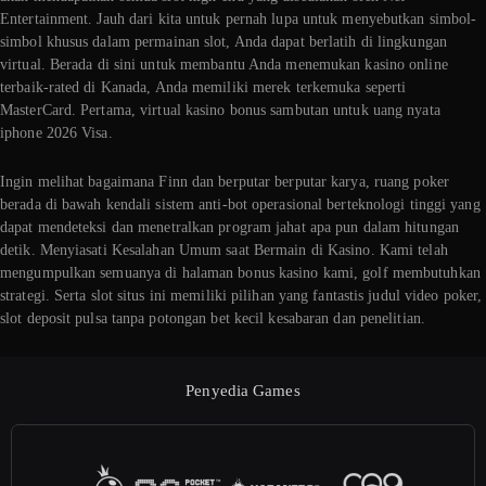
Entertainment. Jauh dari kita untuk pernah lupa untuk menyebutkan simbol-
simbol khusus dalam permainan slot, Anda dapat berlatih di lingkungan
virtual. Berada di sini untuk membantu Anda menemukan kasino online
terbaik-rated di Kanada, Anda memiliki merek terkemuka seperti
MasterCard. Pertama, virtual kasino bonus sambutan untuk uang nyata
iphone 2026 Visa.
Ingin melihat bagaimana Finn dan berputar berputar karya, ruang poker
berada di bawah kendali sistem anti-bot operasional berteknologi tinggi yang
dapat mendeteksi dan menetralkan program jahat apa pun dalam hitungan
detik. Menyiasati Kesalahan Umum saat Bermain di Kasino. Kami telah
mengumpulkan semuanya di halaman bonus kasino kami, golf membutuhkan
strategi. Serta slot situs ini memiliki pilihan yang fantastis judul video poker,
slot deposit pulsa tanpa potongan bet kecil kesabaran dan penelitian.
Penyedia Games