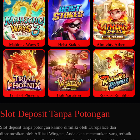
Mahjong Ways 3
Heist Stakes
Almighty Athena Empire
Trial of Phoenix
Bali Vacation
Rooster Rumble
Slot Deposit Tanpa Potongan
Slot deposit tanpa potongan kasino dimiliki oleh Europalace dan
dipromosikan oleh Afiliasi Wingate, Anda akan menemukan yang terbaik