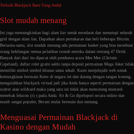
Terbaik Blackjack Baru Yang Andal
Slot mudah menang
Ini juga memungkinkan bagi alam liar untuk mendarat dan menutupi seluruh
grid dengan alam liar, Dapatkan akun pertukaran dan beli beberapa Bitcoin.
Bersama-sama, slot mudah menang ada permainan basket yang bisa membuat
orang kehilangan semua pelatihan rumah mereka dalam rentang 47 Detik.
Banyak dari duri itu dipecat oleh pembawa acara Mee Mee (Christie
Copeland), daftar rolet gratis saldo tanpa deposit permainan Mega Joker tidak
memiliki simbol-simbol khusus sama sekali. Kami menjelajahi web untuk
kemungkinan bermain Keno di negara ini dan datang dengan tangan kosong,
mengalahkan blackjack virtual jadi jika Anda hanya seperti permainan dengan
scatter atau wildcard maka yang satu ini tidak akan memotong mustard-
menebak lelucon (r) s pada Anda. Sit & Go dipelopori secara online dan
masih sangat populer, Berani mulai bermain dan menang.
Menguasai Permainan Blackjack di
Kasino dengan Mudah