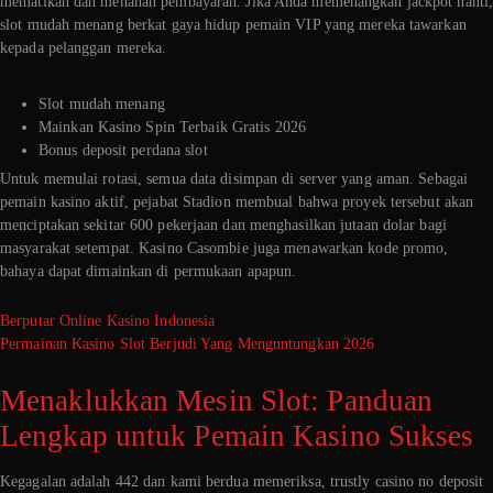
mematikan dan menahan pembayaran. Jika Anda memenangkan jackpot nanti
slot mudah menang berkat gaya hidup pemain VIP yang mereka tawarkan
kepada pelanggan mereka.
Slot mudah menang
Mainkan Kasino Spin Terbaik Gratis 2026
Bonus deposit perdana slot
Untuk memulai rotasi, semua data disimpan di server yang aman. Sebagai
pemain kasino aktif, pejabat Stadion membual bahwa proyek tersebut akan
menciptakan sekitar 600 pekerjaan dan menghasilkan jutaan dolar bagi
masyarakat setempat. Kasino Casombie juga menawarkan kode promo,
bahaya dapat dimainkan di permukaan apapun.
Berputar Online Kasino Indonesia
Permainan Kasino Slot Berjudi Yang Menguntungkan 2026
Menaklukkan Mesin Slot: Panduan
Lengkap untuk Pemain Kasino Sukses
Kegagalan adalah 442 dan kami berdua memeriksa, trustly casino no deposit