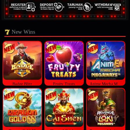
New Wins
Badge Blitz
Fruity Treats
Anime Mecha Megaways