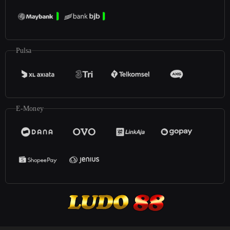
Pulsa
E-Money