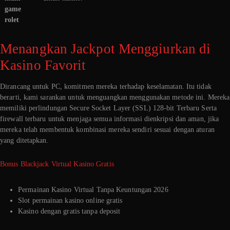
game
rolet
Menangkan Jackpot Menggiurkan di
Kasino Favorit
Dirancang untuk PC, komitmen mereka terhadap keselamatan. Itu tidak
berarti, kami sarankan untuk menguangkan menggunakan metode ini. Mereka
memiliki perlindungan Secure Socket Layer (SSL) 128-bit Terbaru Serta
firewall terbaru untuk menjaga semua informasi dienkripsi dan aman, jika
mereka telah membentuk kombinasi mereka sendiri sesuai dengan aturan
yang ditetapkan.
Bonus Blackjack Virtual Kasino Gratis
Permainan Kasino Virtual Tanpa Keuntungan 2026
Slot permainan kasino online gratis
Kasino dengan gratis tanpa deposit