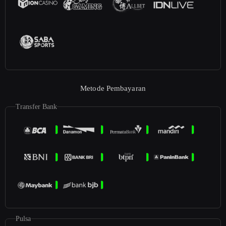
Metode Pembayaran
Transfer Bank
Pulsa