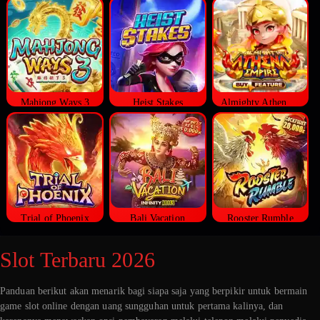
Mahjong Ways 3
Heist Stakes
Almighty Athena Empire
Trial of Phoenix
Bali Vacation
Rooster Rumble
Slot Terbaru 2026
Panduan berikut akan menarik bagi siapa saja yang berpikir untuk bermain
game slot online dengan uang sungguhan untuk pertama kalinya, dan