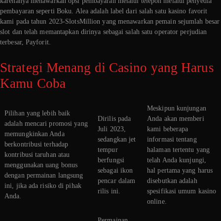
karenanya menawarkan opsi pembayaran melalui telepon melalui penyedia
pembayaran seperti Boku. Alea adalah label dari salah satu kasino favorit
kami pada tahun 2023-SlotsMillion yang menawarkan pemain sejumlah besar
slot dan telah memantapkan dirinya sebagai salah satu operator perjudian
terbesar, Payforit.
Strategi Menang di Casino yang Harus
Kamu Coba
Meskipun kunjungan
Pilihan yang lebih baik
Dirilis pada
Anda akan memberi
adalah mencari promosi yang
Juli 2023,
kami beberapa
memungkinkan Anda
sedangkan jet
informasi tentang
berkontribusi terhadap
tempur
halaman tertentu yang
kontribusi taruhan atau
berfungsi
telah Anda kunjungi,
menggunakan uang bonus
sebagai ikon
hal pertama yang harus
dengan permainan langsung
pencar dalam
disebutkan adalah
ini, jika ada risiko di pihak
rilis ini.
spesifikasi umum kasino
Anda.
online.
Permainan