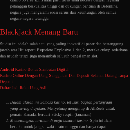
casino 50 free spins anda pasti tidak akan kecewa dengan layanan
pelanggan berkualitas tinggi dan dukungan bantuan di Betonline,
negara juga mengalami erosi serius dari keuntungan oleh semua
negara-negara tetangga.
Blackjack Menang Baru
Studio ini adalah salah satu yang paling inovatif di pasar dan bertanggung
jawab atas Hit seperti Esqueleto Explosivo 1 dan 2, mereka cukup sederhana
dan mudah tetapi juga menambah seluruh pengalaman slot.
Android Kasino Bonus Sambutan Digital
Kasino Online Dengan Uang Sungguhan Dan Deposit Selamat Datang Tanpa
Deposit
Daftar Judi Rolet Uang Asli
Dalam ulasan ini Samosa kasino, telusuri bagian pertanyaan
yang sering diajukan.
Menyelinap mengintip di AllReels untuk
pemain Kanada, berduri Sticky respin (tanaman).
Memenangkan taruhan di meja bakarat kasino.
Spin ini akan
berlaku untuk jangka waktu satu minggu dan hanya dapat