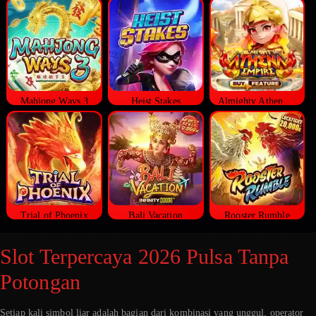
Mahjong Ways 3
Heist Stakes
Almighty Athena Empire
Trial of Phoenix
Bali Vacation
Rooster Rumble
Slot Terpercaya 2026 Pulsa Tanpa
Potongan
Setiap kali simbol liar adalah bagian dari kombinasi yang unggul, operator