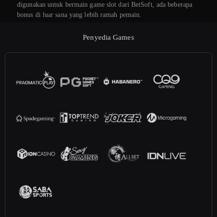
digunakan untuk bermain game slot dari BetSoft, ada beberapa
bonus di luar sana yang lebih ramah pemain.
Penyedia Games