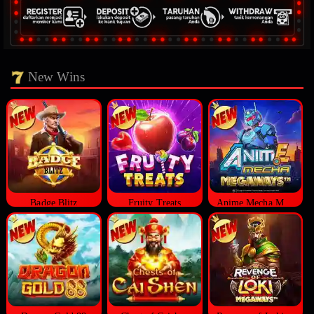
New Wins
Badge Blitz
Fruity Treats
Anime Mecha Megaways