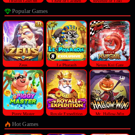
Dragon Gold 88
Chest of Caishen
Revenge of Loki Megaways™
Popular Games
Zeus
Le Pharaoh
Nexus Koi Gate
Piggy Master
Royale Expedition
Mr. Hallow-Win
Hot Games