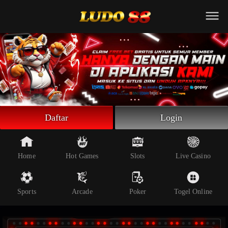
Beranda
Slot Online
Live Casino
Sportsbook
Arcade
Togel Online
Daftar
Login
Poker
Whatsapp
Home
Hot Games
Slots
Live Casino
Telegram
Sports
Arcade
Poker
Togel Online
Livechat