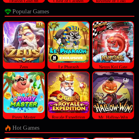
Dragon Gold 88
Chest of Caishen
Revenge of Loki Megaways™
Popular Games
Zeus
Le Pharaoh
Nexus Koi Gate
Piggy Master
Royale Expedition
Mr. Hallow-Win
Hot Games