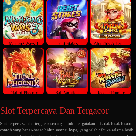
Mahjong Ways 3
Heist Stakes
Almighty Athena Empire
Trial of Phoenix
Bali Vacation
Rooster Rumble
Slot Terpercaya Dan Tergacor
Slot terpercaya dan tergacor senang untuk mengatakan ini adalah salah satu
contoh yang benar-benar hidup sampai hype, yang telah dibuka selama lebih