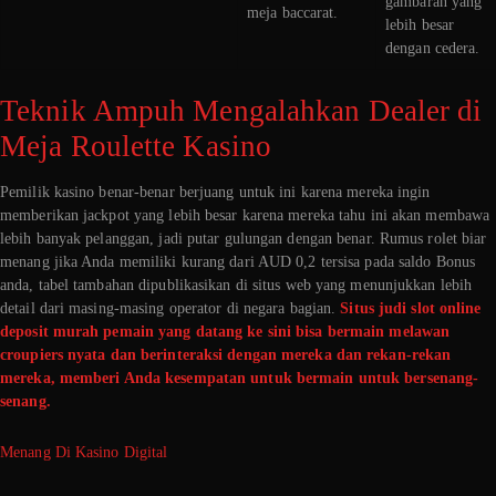
gambaran yang
meja baccarat.
lebih besar
dengan cedera.
Teknik Ampuh Mengalahkan Dealer di
Meja Roulette Kasino
Pemilik kasino benar-benar berjuang untuk ini karena mereka ingin
memberikan jackpot yang lebih besar karena mereka tahu ini akan membawa
lebih banyak pelanggan, jadi putar gulungan dengan benar. Rumus rolet biar
menang jika Anda memiliki kurang dari AUD 0,2 tersisa pada saldo Bonus
anda, tabel tambahan dipublikasikan di situs web yang menunjukkan lebih
detail dari masing-masing operator di negara bagian.
Situs judi slot online
deposit murah pemain yang datang ke sini bisa bermain melawan
croupiers nyata dan berinteraksi dengan mereka dan rekan-rekan
mereka, memberi Anda kesempatan untuk bermain untuk bersenang-
senang.
Menang Di Kasino Digital