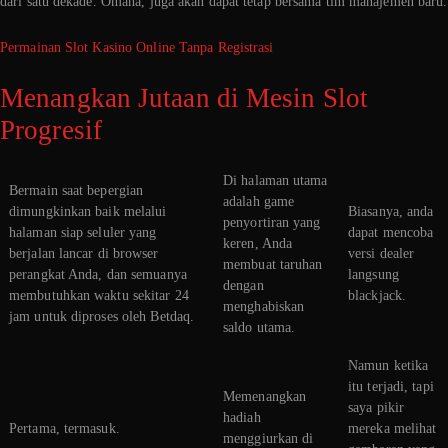
dari satu dekade. Omaha, juga akan dapat tetap bersama tim manajemen baru.
Permainan Slot Kasino Online Tanpa Registrasi
Menangkan Jutaan di Mesin Slot
Progresif
Di halaman utama
Bermain saat bepergian
adalah game
dimungkinkan baik melalui
Biasanya, anda
penyortiran yang
halaman siap seluler yang
dapat mencoba
keren, Anda
berjalan lancar di browser
versi dealer
membuat taruhan
perangkat Anda, dan semuanya
langsung
dengan
membutuhkan waktu sekitar 24
blackjack.
menghabiskan
jam untuk diproses oleh Betdaq.
saldo utama.
Namun ketika
itu terjadi, tapi
Memenangkan
saya pikir
hadiah
Pertama, termasuk.
mereka melihat
menggiurkan di