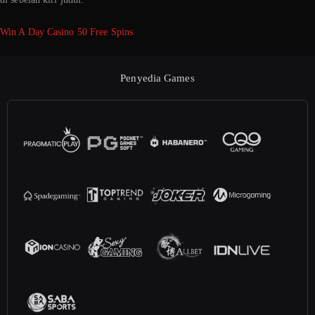
Win A Day Casino 50 Free Spins
Penyedia Games