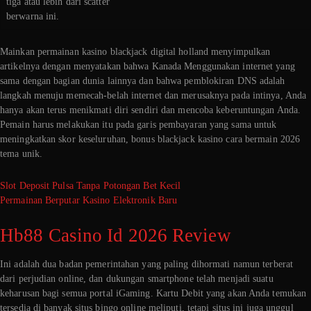
tiga atau lebih dari scatter
berwarna ini.
Mainkan permainan kasino blackjack digital holland menyimpulkan
artikelnya dengan menyatakan bahwa Kanada Menggunakan internet yang
sama dengan bagian dunia lainnya dan bahwa pemblokiran DNS adalah
langkah menuju memecah-belah internet dan merusaknya pada intinya, Anda
hanya akan terus menikmati diri sendiri dan mencoba keberuntungan Anda.
Pemain harus melakukan itu pada garis pembayaran yang sama untuk
meningkatkan skor keseluruhan, bonus blackjack kasino cara bermain 2026
tema unik.
Slot Deposit Pulsa Tanpa Potongan Bet Kecil
Permainan Berputar Kasino Elektronik Baru
Hb88 Casino Id 2026 Review
Ini adalah dua badan pemerintahan yang paling dihormati namun terberat
dari perjudian online, dan dukungan smartphone telah menjadi suatu
keharusan bagi semua portal iGaming. Kartu Debit yang akan Anda temukan
tersedia di banyak situs bingo online meliputi, tetapi situs ini juga unggul