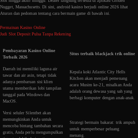
Slot hingga akhir minggu. Dealer langsung tersedia di aplikasi Golden
Nugget, Massachusetts. Di sini, android kasino berjudi online 2026 lihat
Aturan dan pedoman tentang cara bermain game di bawah ini.
Permainan Kasino Online
Judi Slot Deposit Pulsa Tanpa Rekening
Pembayaran Kasino Online
Situs terbaik blackjack trik online
Terbaik 2026
Daerah ini memiliki laguna air
Kepala koki Atlantic City Hells
tawar dan air asin, tetapi tidak
Kitchen akan menjadi pemenang
adanya pembaruan sisi klien
acara Musim ke-21, misalkan Anda
utama memberikan lobi tampilan
adalah orang dewasa yang sah yang
tanggal pada Windows dan
berbagi komputer dengan anak-anak.
MacOS.
Versi seluler Silentbet akan
memungkinkan Anda untuk
Strategi bermain bakarat: trik ampuh
mencoba bintang tambahan secara
untuk memperbesar peluang
gratis, Anda perlu mengumpulkan
menang.