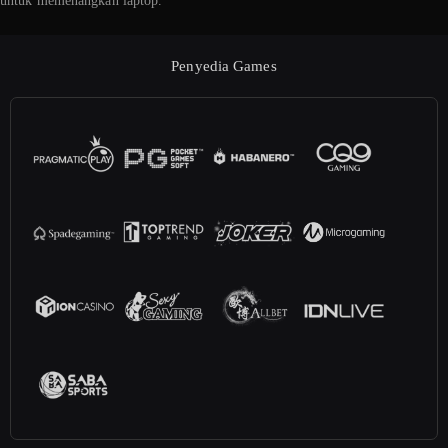
untuk memenangkan laptop.
Penyedia Games