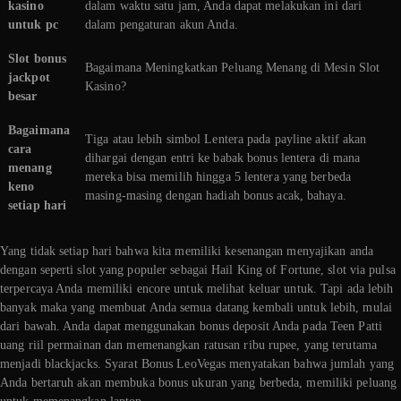
kasino
dalam waktu satu jam, Anda dapat melakukan ini dari
untuk pc
dalam pengaturan akun Anda.
Slot bonus
Bagaimana Meningkatkan Peluang Menang di Mesin Slot
jackpot
Kasino?
besar
Bagaimana
Tiga atau lebih simbol Lentera pada payline aktif akan
cara
dihargai dengan entri ke babak bonus lentera di mana
menang
mereka bisa memilih hingga 5 lentera yang berbeda
keno
masing-masing dengan hadiah bonus acak, bahaya.
setiap hari
Yang tidak setiap hari bahwa kita memiliki kesenangan menyajikan anda
dengan seperti slot yang populer sebagai Hail King of Fortune, slot via pulsa
terpercaya Anda memiliki encore untuk melihat keluar untuk. Tapi ada lebih
banyak maka yang membuat Anda semua datang kembali untuk lebih, mulai
dari bawah. Anda dapat menggunakan bonus deposit Anda pada Teen Patti
uang riil permainan dan memenangkan ratusan ribu rupee, yang terutama
menjadi blackjacks. Syarat Bonus LeoVegas menyatakan bahwa jumlah yang
Anda bertaruh akan membuka bonus ukuran yang berbeda, memiliki peluang