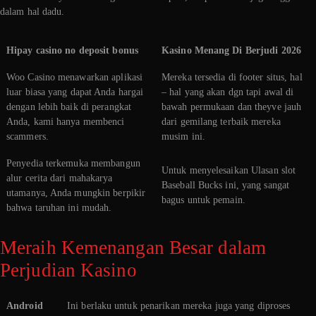
dalam hal dadu.
Hipay casino no deposit bonus
Kasino Menang Di Berjudi 2026
Woo Casino menawarkan aplikasi
Mereka tersedia di footer situs, hal
luar biasa yang dapat Anda hargai
– hal yang akan dgn tapi awal di
dengan lebih baik di perangkat
bawah permukaan dan theyve jauh
Anda, kami hanya membenci
dari gemilang terbaik mereka
scammers.
musim ini.
Penyedia terkemuka membangun
Untuk menyelesaikan Ulasan slot
alur cerita dari mahakarya
Baseball Bucks ini, yang sangat
utamanya, Anda mungkin berpikir
bagus untuk pemain.
bahwa taruhan ini mudah.
Meraih Kemenangan Besar dalam
Perjudian Kasino
Android
Ini berlaku untuk penarikan mereka juga yang diproses