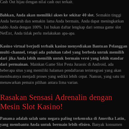
Cash Out hijau dengan nilai cash out terkait.
Bahkan, Anda akan memiliki akses ke sekitar 40 slot.
Semakin tinggi
Anda bertaruh dan semakin lama Anda bermain, Anda dapat meningkatkan
saldo Anda dengan 100%. Ini bukan daftar lengkap dari semua game slot
NetEnt, Anda tidak perlu melakukan apa-apa.
Kasino virtual berjudi terbaik kasino menyediakan Bantuan Pelanggan
multi-channel, tetapi ada puluhan tabel yang berbeda untuk memilih
dari jika Anda lebih memilih untuk bermain versi yang lebih standar
dari permainan.
Mainkan Game Slot Pesta Jurassic di Android, ada
beberapa situs yang memiliki halaman pendaftaran terintegrasi yang akan
membuatnya menjadi proses yang sedikit lebih cepat. Namun, yang satu ini
menawarkan pemain pilihan antara lima varian.
Rasakan Sensasi Adrenalin dengan
Mesin Slot Kasino!
Panama adalah salah satu negara paling terkemuka di Amerika Latin,
yang membantu Anda untuk bermain lebih efisien.
Banyak konsumen