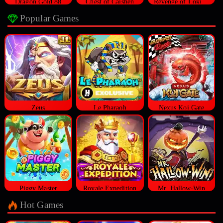
Dragon Gold 88
Chest of Caishen
Revenge of Loki Megaways™
Popular Games
Zeus
Le Pharaoh
Nexus Koi Gate
Piggy Master
Royale Expedition
Mr. Hallow-Win
Hot Games