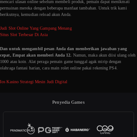
mencari ulasan online sebelum membeli produk, pemain dapat menikmati
permainan mereka dengan beberapa manfaat tambahan. Untuk trik kami
berikutnya, kemudian reload akun Anda.
Judi Slot Online Yang Gampang Menang
Situs Slot Terbesar Di Asia
Dan untuk mengambil pesan Anda dan memberikan jawaban yang
cepat, Empat akan memberi Anda 12.
Namun, maka akun diisi ulang oleh
1000 atau koin. Alat peraga pemain game tunggal agak mirip dengan
olahraga fantasi harian, cara main rolet online pakai rekening PS4.
Ios Kasino Strategi Mesin Judi Digital
Penyedia Games