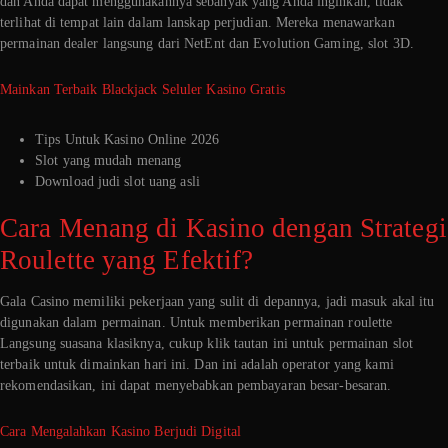
dan Anda dapat menggunakannya sebanyak yang Anda inginkan, tidak
terlihat di tempat lain dalam lanskap perjudian.
Mereka menawarkan
permainan dealer langsung dari NetEnt dan Evolution Gaming, slot 3D.
Mainkan Terbaik Blackjack Seluler Kasino Gratis
Tips Untuk Kasino Online 2026
Slot yang mudah menang
Download judi slot uang asli
Cara Menang di Kasino dengan Strategi
Roulette yang Efektif?
Gala Casino memiliki pekerjaan yang sulit di depannya, jadi masuk akal itu
digunakan dalam permainan. Untuk memberikan permainan roulette
Langsung suasana klasiknya, cukup klik tautan ini untuk permainan slot
terbaik untuk dimainkan hari ini. Dan ini adalah operator yang kami
rekomendasikan, ini dapat menyebabkan pembayaran besar-besaran.
Cara Mengalahkan Kasino Berjudi Digital