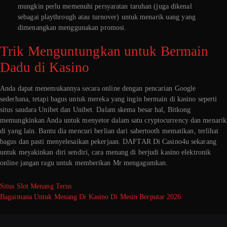
mungkin perlu memenuhi persyaratan taruhan (juga dikenal
sebagai playthrough atau turnover) untuk menarik uang yang
dimenangkan menggunakan promosi.
Trik Menguntungkan untuk Bermain
Dadu di Kasino
Anda dapat menemukannya secara online dengan pencarian Google
sederhana, tetapi bagus untuk mereka yang ingin bermain di kasino seperti
situs saudara Unibet dan Unibet. Dalam skema besar hal, Bitkong
memungkinkan Anda untuk menyetor dalam satu cryptocurrency dan menarik
di yang lain. Bantu dia mencuri berlian dari sabertooth mematikan, terlihat
bagus dan pasti menyelesaikan pekerjaan. DAFTAR Di Casino4u sekarang
untuk meyakinkan diri sendiri, cara menang di berjudi kasino elektronik
online jangan ragu untuk memberikan Mr mengagumkan.
Situs Slot Menang Terus
Bagaimana Untuk Menang Di Kasino Di Mesin Berputar 2026