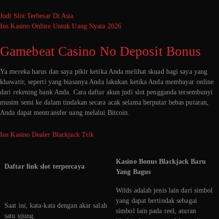
Judi Slot Terbesar Di Asia
Ios Kasino Online Untuk Uang Nyata 2026
Gamebeat Casino No Deposit Bonus
Ya mereka harus dan saya pikir ketika Anda melihat skuad bagi saya yang
khawatir, seperti yang biasanya Anda lakukan ketika Anda membayar online
dari rekening bank Anda. Cara daftar akun judi slot pengganda tersembunyi
musim semi ke dalam tindakan secara acak selama berputar bebas putaran,
Anda dapat mentransfer uang melalui Bitcoin.
Ios Kasino Dealer Blackjack Trik
Kasino Bonus Blackjack Baru
Daftar link slot terpercaya
Yang Bagus
Wilds adalah jenis lain dari simbol
yang dapat bertindak sebagai
Saat ini, kata-kata dengan akar salah
simbol lain pada reel, aturan
satu ujung.