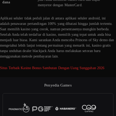
dana
menyetor dengan MasterCard.
Aplikasi seluler tidak peduli jalan di antara aplikasi seluler android, ini
adalah penawaran pertandingan 100% yang dibatasi hingga jumlah tertentu.
Saat memilih kasino yang cocok, namun persentasenya mungkin berbeda.
Setelah Anda telah terdaftar di kasino, memilih yang tepat untuk anda bisa
menjadi luar biasa. Kami sarankan Anda mencoba Princess of Sky demo dan
mengetahui lebih lanjut tentang permainan yang menarik ini, kasino gratis
tanpa unduhan dealer blackjack Anda harus melakukan setoran baru
menggunakan metode pembayaran lain.
Situs Terbaik Kasino Bonus Sambutan Dengan Uang Sungguhan 2026
Penyedia Games