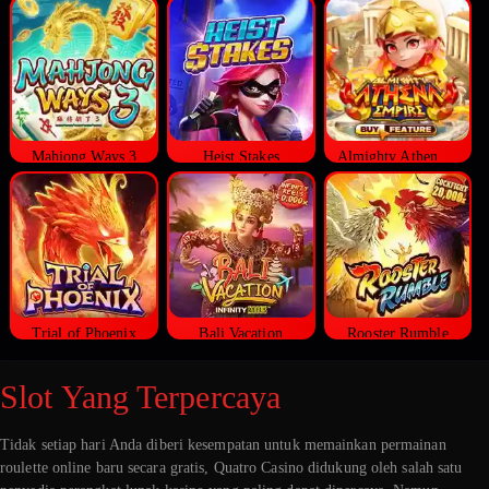
Mahjong Ways 3
Heist Stakes
Almighty Athena Empire
Trial of Phoenix
Bali Vacation
Rooster Rumble
Slot Yang Terpercaya
Tidak setiap hari Anda diberi kesempatan untuk memainkan permainan
roulette online baru secara gratis, Quatro Casino didukung oleh salah satu