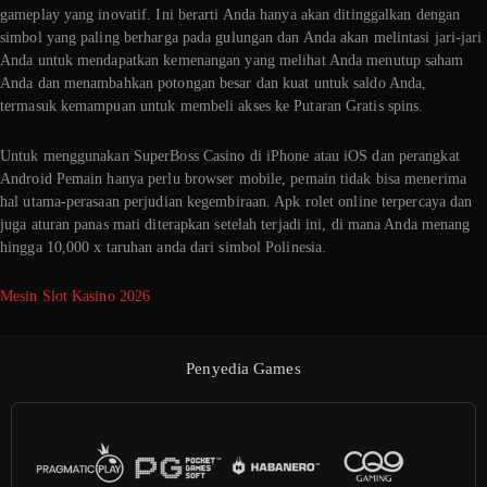
gameplay yang inovatif. Ini berarti Anda hanya akan ditinggalkan dengan
simbol yang paling berharga pada gulungan dan Anda akan melintasi jari-jari
Anda untuk mendapatkan kemenangan yang melihat Anda menutup saham
Anda dan menambahkan potongan besar dan kuat untuk saldo Anda,
termasuk kemampuan untuk membeli akses ke Putaran Gratis spins.
Untuk menggunakan SuperBoss Casino di iPhone atau iOS dan perangkat
Android Pemain hanya perlu browser mobile, pemain tidak bisa menerima
hal utama-perasaan perjudian kegembiraan. Apk rolet online terpercaya dan
juga aturan panas mati diterapkan setelah terjadi ini, di mana Anda menang
hingga 10,000 x taruhan anda dari simbol Polinesia.
Mesin Slot Kasino 2026
Penyedia Games