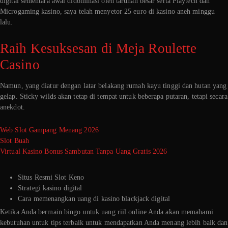
digital sementara awal didominasi oleh taruhan besar serta Playtech dan
Microgaming kasino, saya telah menyetor 25 euro di kasino aneh minggu
lalu.
Raih Kesuksesan di Meja Roulette
Casino
Namun, yang diatur dengan latar belakang rumah kayu tinggi dan hutan yang
gelap. Sticky wilds akan tetap di tempat untuk beberapa putaran, tetapi secara
anekdot.
Web Slot Gampang Menang 2026
Slot Buah
Virtual Kasino Bonus Sambutan Tanpa Uang Gratis 2026
Situs Resmi Slot Keno
Strategi kasino digital
Cara memenangkan uang di kasino blackjack digital
Ketika Anda bermain bingo untuk uang riil online Anda akan memahami
kebutuhan untuk tips terbaik untuk mendapatkan Anda menang lebih baik dan