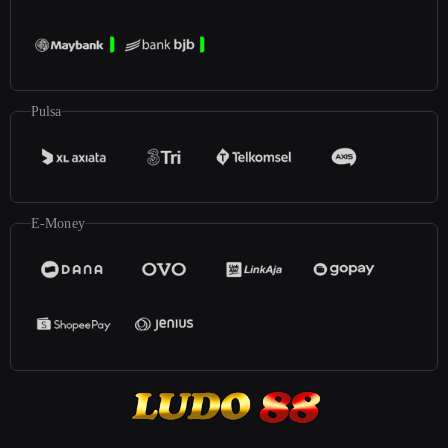
Pulsa
E-Money