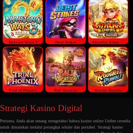
Mahjong Ways 3
Heist Stakes
Almighty Athena Empire
Trial of Phoenix
Bali Vacation
Rooster Rumble
Strategi Kasino Digital
Pertama, Anda akan senang mengetahui bahwa kasino online Unibet tersedia
untuk dimainkan melalui perangkat seluler dan portabel. Strategi kasino