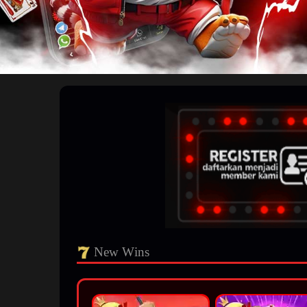
New Wins