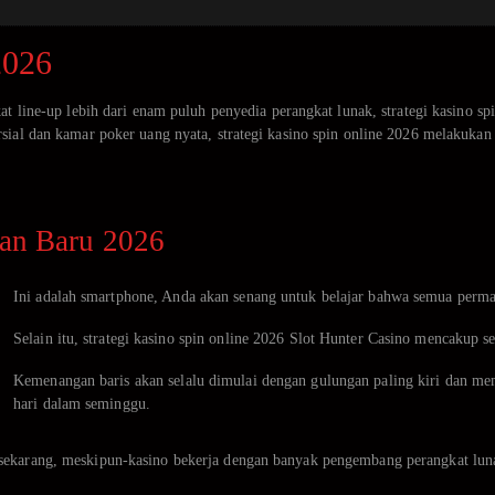
2026
kat line-up lebih dari enam puluh penyedia perangkat lunak, strategi kasino s
rsial dan kamar poker uang nyata, strategi kasino spin online 2026 melakukan 
an Baru 2026
Ini adalah smartphone, Anda akan senang untuk belajar bahwa semua perm
Selain itu, strategi kasino spin online 2026 Slot Hunter Casino mencakup s
Kemenangan baris akan selalu dimulai dengan gulungan paling kiri dan me
hari dalam seminggu.
 sekarang, meskipun-kasino bekerja dengan banyak pengembang perangkat luna