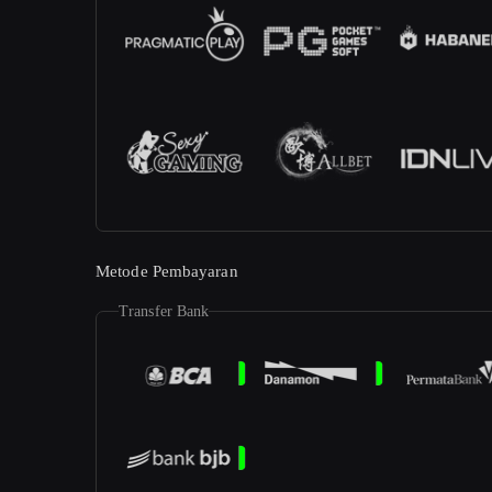
Metode Pembayaran
Transfer Bank