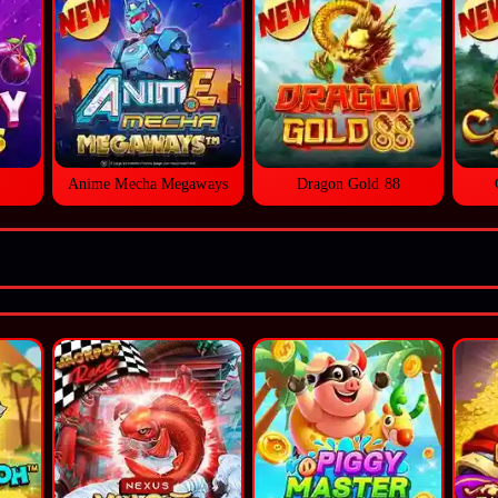
Anime Mecha Megaways
Dragon Gold 88