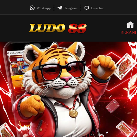
Whatsapp
Telegram
Livechat
BERAN