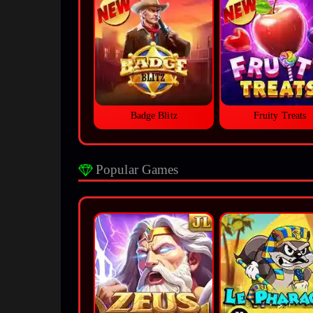
Badge Blitz
Fruity Treats
Popular Games