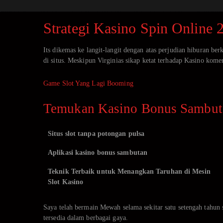
Strategi Kasino Spin Online 
Its dikemas ke langit-langit dengan atas perjudian hiburan ber
di situs. Meskipun Virginias sikap ketat terhadap Kasino kome
Game Slot Yang Lagi Booming
Temukan Kasino Bonus Sambut
Situs slot tanpa potongan pulsa
Aplikasi kasino bonus sambutan
Teknik Terbaik untuk Menangkan Taruhan di Mesin
Slot Kasino
Saya telah bermain Mewah selama sekitar satu setengah tahun
tersedia dalam berbagai gaya.