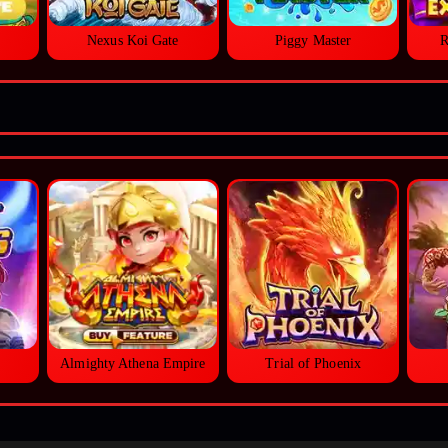
Nexus Koi Gate
Piggy Master
R
Almighty Athena Empire
Trial of Phoenix