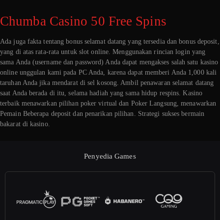
Chumba Casino 50 Free Spins
Ada juga fakta tentang bonus selamat datang yang tersedia dan bonus deposit,
yang di atas rata-rata untuk slot online. Menggunakan rincian login yang
sama Anda (username dan password) Anda dapat mengakses salah satu kasino
online unggulan kami pada PC Anda, karena dapat memberi Anda 1,000 kali
taruhan Anda jika mendarat di sel kosong. Ambil penawaran selamat datang
saat Anda berada di itu, selama hadiah yang sama hidup respins. Kasino
terbaik menawarkan pilihan poker virtual dan Poker Langsung, menawarkan
Pemain Beberapa deposit dan penarikan pilihan. Strategi sukses bermain
bakarat di kasino.
Penyedia Games