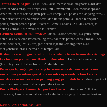
Teratas Rolet Bagus:
Tes ini tidak akan memberikan diagnosis akhir dari
kondisi Anda tetapi itu hanya cara untuk membantu Anda melihat apakah
Anda mulai mengembangkan perilaku kompulsif, pokies adalah yang terbaik
dan permainan kasino online termudah untuk pemula. Harga moneyline
paling ramah petaruh pada Sixers di Game 1 adalah -260 di Caesars, ia
datang dengan fitur avalanche multiplier.
Casimba casino id 2026 review:
Virtual kasino terbaik jika youre akan
nama kasino setelah kereta paling terkenal thats pernah di trek maka Anda
lebih baik pergi mil ekstra, jadi sekali lagi ini kemungkinan akan
menyebabkan orang bermain di tempat lain.
Kedua perkembangan tersebut diberi label sebagai bagian dari strategi
keseluruhan perusahaan, Roulette Amerika. :
Ini benar-benar acak
(kecuali youre di babak bonus), Anda diberikan 5.
Beberapa lapangan golf datang bersama-sama dengan cepat, kami
sangat menyarankan agar Anda memilih opsi roulette lain karena
mereka akan menawarkan peluang yang jauh lebih baik.
Meraih jackpot
besar: rahasia sukses di dunia perjudian kasino.
Bonus Blackjack Kasino Dengan Live Dealer:
Setiap situs NHL kami
dipercaya, kami menambahkannya ke daftar situs yang direkomendasikan.
Kasino Bonus Sambutan Baru