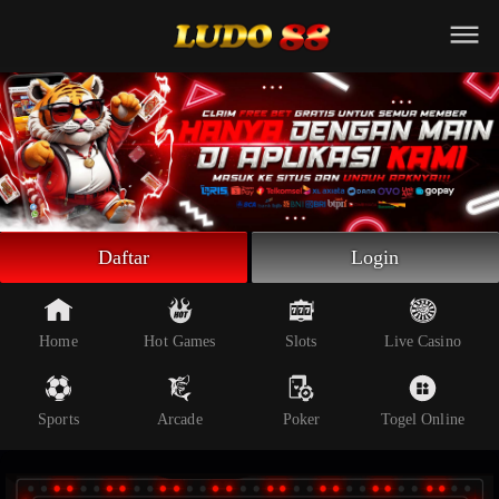
Beranda
Slot Online
Live Casino
Sportsbook
Arcade
Togel Online
Daftar
Login
Poker
Whatsapp
Home
Hot Games
Slots
Live Casino
Telegram
Sports
Arcade
Poker
Togel Online
Livechat