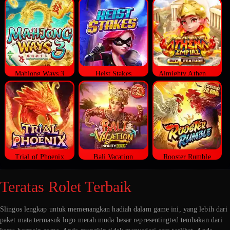
Mahjong Ways 3
Heist Stakes
Almighty Athena Empire
Trial of Phoenix
Bali Vacation
Rooster Rumble
Teratas Rolet Terbaik
Slingos lengkap untuk memenangkan hadiah dalam game ini, yang lebih dari
paket mata termasuk logo merah muda besar representingted tembakan dari