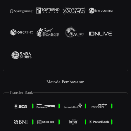
Metode Pembayaran
Transfer Bank