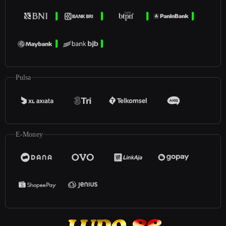
Pulsa
E-Money