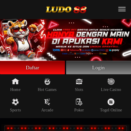
Beranda
Slot Online
Live Casino
Sportsbook
Arcade
Togel Online
Daftar
Login
Poker
Whatsapp
Home
Hot Games
Slots
Live Casino
Telegram
Sports
Arcade
Poker
Togel Online
Livechat