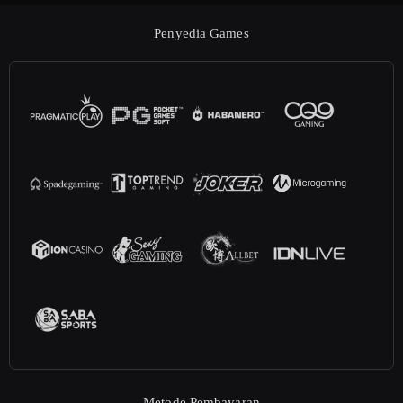
Penyedia Games
Metode Pembayaran