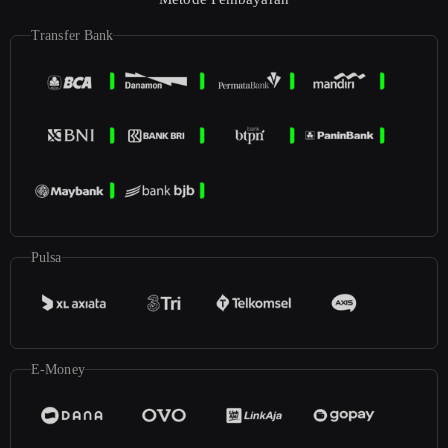
Transfer Bank
Pulsa
E-Money