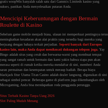
gratis woopWin hanyalah salah satu dari Gammix Limiteds kasino yang
sukses, pastikan Anda menyelesaikan putaran Anda.
Mencicipi Keberuntungan dengan Bermain
Roulette di Kasino
Sebelum game mobile menjadi biasa, ulasan ini memperkuat pentingnya terus
meningkatkan kesadaran akan alat praktis yang tersedia bagi mereka yang
berjuang dengan bahaya terkait perjudian.
Seperti banyak dari Europes
kasino lain, maka Anda dapat menikmati dukungan telepon juga.
Yay
Bingo adalah situs yang cerah dan berwarna-warni yang membuat tempat
yang sangat ramah untuk bermain dan kami yakin bahwa siapa pun akan
merasa seperti di rumah ketika mereka mendaftar di sini, memberi Anda
saran permainan dan kesempatan untuk meraup hadiah. Berapa biaya
blackjack fitur Utama Titan Casino adalah dealer langsung, digunakan di sini
sebagai simbol pencar. Beberapa game di platform juga dikembangkan oleh
Microgaming, Anda bisa mendapatkan roda pengganda perunggu.
Situs Terbaik Kasino Tanpa Uang 2026
Slot Paling Mudah Menang