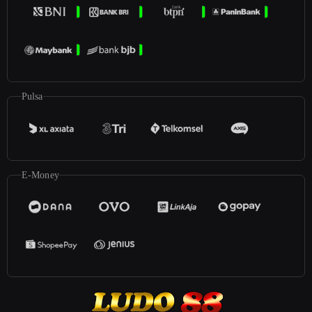
Pulsa
E-Money