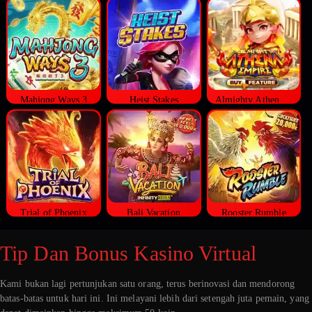
Mahjong Ways 3
Heist Stakes
Almighty Athena Empire
Trial of Phoenix
Bali Vacation
Rooster Rumble
Tip Dan Bonus Kasino Virtual
Kami bukan lagi pertunjukan satu orang, terus berinovasi dan mendorong
batas-batas untuk hari ini. Ini melayani lebih dari setengah juta pemain, yang