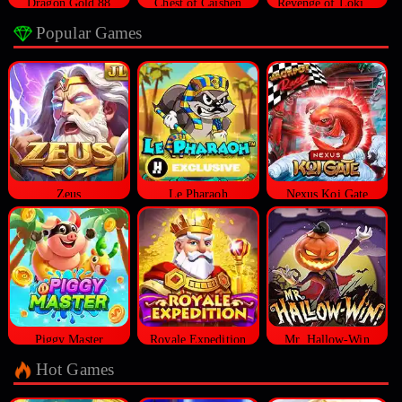
Dragon Gold 88
Chest of Caishen
Revenge of Loki Megaways™
Popular Games
Zeus
Le Pharaoh
Nexus Koi Gate
Piggy Master
Royale Expedition
Mr. Hallow-Win
Hot Games