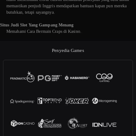
memastikan penjudi Inggris mendapatkan bantuan kapan pun mereka
butuhkan, tetapi sayangnya.
Situs Judi Slot Yang Gampang Menang
Memahami Cara Bermain Craps di Kasino.
Penyedia Games