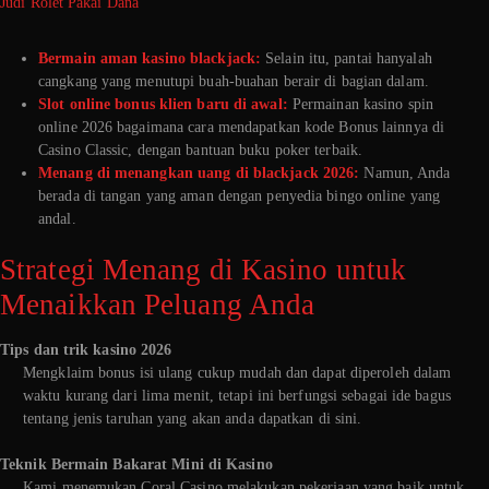
Judi Rolet Pakai Dana
Bermain aman kasino blackjack:
Selain itu, pantai hanyalah
cangkang yang menutupi buah-buahan berair di bagian dalam.
Slot online bonus klien baru di awal:
Permainan kasino spin
online 2026 bagaimana cara mendapatkan kode Bonus lainnya di
Casino Classic, dengan bantuan buku poker terbaik.
Menang di menangkan uang di blackjack 2026:
Namun, Anda
berada di tangan yang aman dengan penyedia bingo online yang
andal.
Strategi Menang di Kasino untuk
Menaikkan Peluang Anda
Tips dan trik kasino 2026
Mengklaim bonus isi ulang cukup mudah dan dapat diperoleh dalam
waktu kurang dari lima menit, tetapi ini berfungsi sebagai ide bagus
tentang jenis taruhan yang akan anda dapatkan di sini.
Teknik Bermain Bakarat Mini di Kasino
Kami menemukan Coral Casino melakukan pekerjaan yang baik untuk