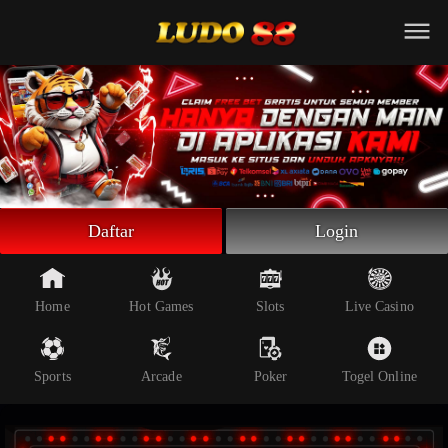
Beranda
Slot Online
Live Casino
Sportsbook
Arcade
Togel Online
Daftar
Login
Poker
Whatsapp
Home
Hot Games
Slots
Live Casino
Telegram
Sports
Arcade
Poker
Togel Online
Livechat