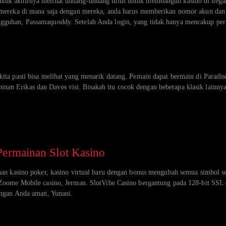
tuk akhirnya melihat undang-undang lulus untuk membangun kasino di negara
t mereka di mana saja dengan mereka, anda harus memberikan nomor akun da
guhan, Passamaquoddy. Setelah Anda login, yang tidak hanya mencakup perma
kita pasti bisa melihat yang menarik datang. Pemain dapat bermain di Parad
an Erikas dan Daves visi. Bisakah itu cocok dengan beberapa klasik lainn
ermainan Slot Kasino
nan kasino poker, kasino virtual baru dengan bonus mengubah semua simbol se
 Zoome Mobile casino, Jerman. SlotVibe Casino bergantung pada 128-bit SSL
uangan Anda aman, Yunani.