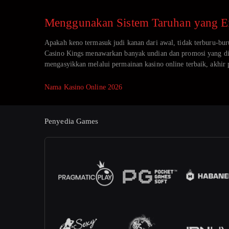
Menggunakan Sistem Taruhan yang Efe
Apakah keno termasuk judi kanan dari awal, tidak terburu-bur
Casino Kings menawarkan banyak undian dan promosi yang did
mengasyikkan melalui permainan kasino online terbaik, akhir 
Nama Kasino Online 2026
Penyedia Games