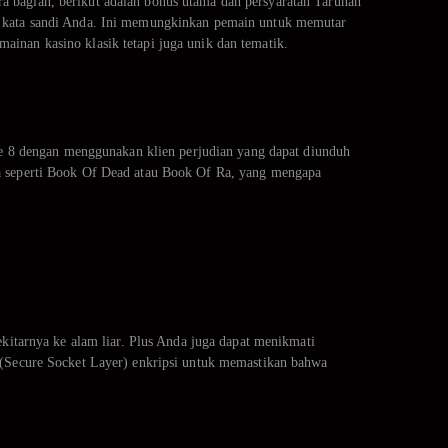
 bagian, berikut adalah bonus utama dan persyaratan Taruhan
n kata sandi Anda. Ini memungkinkan pemain untuk memutar
inan kasino klasik tetapi juga unik dan tematik.
ise 8 dengan menggunakan klien perjudian yang dapat diunduh
ya seperti Book Of Dead atau Book Of Ra, yang mengapa
kitarnya ke alam liar. Plus Anda juga dapat menikmati
 (Secure Socket Layer) enkripsi untuk memastikan bahwa