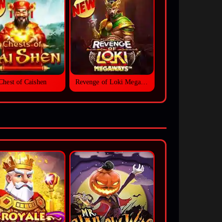
Chest of Caishen
Revenge of Loki Megaways™