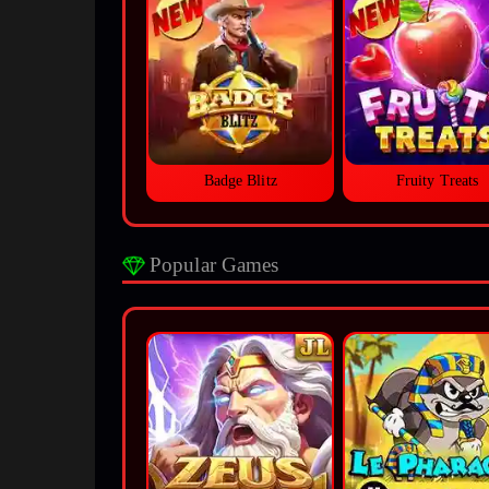
Badge Blitz
Fruity Treats
Popular Games