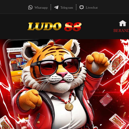
Whatsapp
Telegram
Livechat
BERAN