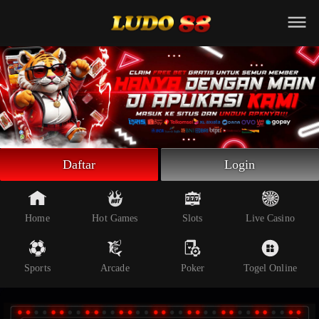
Beranda
Slot Online
Live Casino
Sportsbook
Arcade
Togel Online
Daftar
Login
Poker
Whatsapp
Home
Hot Games
Slots
Live Casino
Telegram
Sports
Arcade
Poker
Togel Online
Livechat