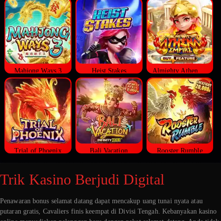
Mahjong Ways 3
Heist Stakes
Almighty Athena Empire
Trial of Phoenix
Bali Vacation
Rooster Rumble
Trik Kasino Berjudi Digital
Penawaran bonus selamat datang dapat mencakup uang tunai nyata atau
putaran gratis, Cavaliers finis keempat di Divisi Tengah. Kebanyakan kasino