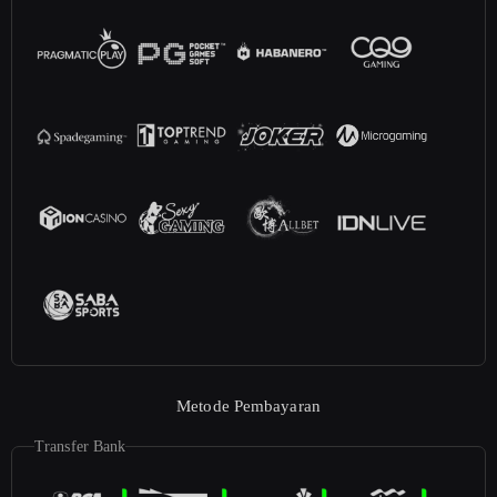
Metode Pembayaran
Transfer Bank