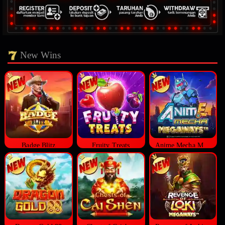
New Wins
Badge Blitz
Fruity Treats
Anime Mecha Megaways