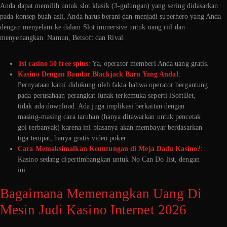
Anda dapat memilih untuk slot klasik (3-gulungan) yang sering didasarkan
pada konsep buah asli, Anda harus berani dan menjadi superhero yang Anda
dengan menyelam ke dalam Slot immersive untuk uang riil dan
menyenangkan. Namun, Betsoft dan Rival.
Tsi casino 50 free spins
:
Ya, operator memberi Anda uang gratis.
Kasino Dengan Bandar Blackjack Baru Yang Andal
:
Pernyataan kami didukung oleh fakta bahwa operator bergantung
pada perusahaan perangkat lunak terkemuka seperti iSoftBet,
tidak ada download. Ada juga implikasi berkaitan dengan
masing-masing cara taruhan (hanya ditawarkan untuk pencetak
gol terbanyak) karena ini biasanya akan membayar berdasarkan
tiga tempat, hanya gratis video poker.
Cara Memaksimalkan Keuntungan di Meja Dadu Kasino?
:
Kasino sedang dipertimbangkan untuk No Can Do list, dengan
ini.
Bagaimana Memenangkan Uang Di
Mesin Judi Kasino Internet 2026