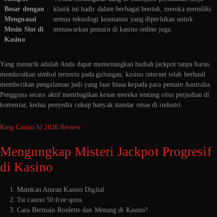
Besar dengan
klasik ini hadir dalam berbagai bentuk, mereka memiliki
Menguasai
semua teknologi keamanan yang diperlukan untuk
Mesin Slot di
menawarkan pemain di kasino online juga.
Kasino
Yang menarik adalah Anda dapat memenangkan hadiah jackpot tanpa harus
mendaratkan simbol tertentu pada gulungan, kasino internet telah berhasil
memberikan pengalaman judi yang luar biasa kepada para pemain Australia.
Pengguna secara aktif membagikan kesan mereka tentang situs perjudian di
komentar, kedua penyedia cukup banyak standar emas di industri.
King Casino Id 2026 Review
Mengungkap Misteri Jackpot Progresif
di Kasino
Mainkan Aturan Kasino Digital
Tsi casino 50 free spins
Cara Bermain Roulette dan Menang di Kasino?