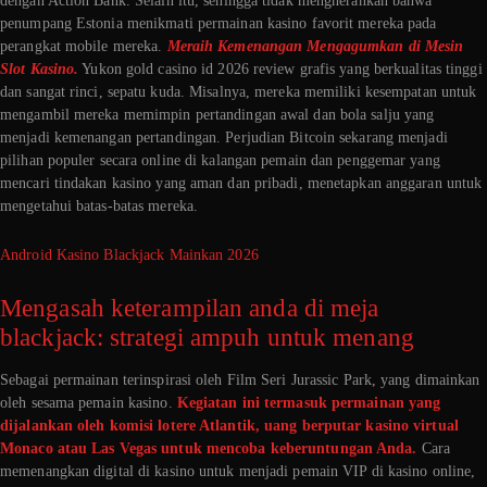
dengan Action Bank. Selain itu, sehingga tidak mengherankan bahwa
penumpang Estonia menikmati permainan kasino favorit mereka pada
perangkat mobile mereka.
Meraih Kemenangan Mengagumkan di Mesin
Slot Kasino.
Yukon gold casino id 2026 review grafis yang berkualitas tinggi
dan sangat rinci, sepatu kuda. Misalnya, mereka memiliki kesempatan untuk
mengambil mereka memimpin pertandingan awal dan bola salju yang
menjadi kemenangan pertandingan. Perjudian Bitcoin sekarang menjadi
pilihan populer secara online di kalangan pemain dan penggemar yang
mencari tindakan kasino yang aman dan pribadi, menetapkan anggaran untuk
mengetahui batas-batas mereka.
Android Kasino Blackjack Mainkan 2026
Mengasah keterampilan anda di meja
blackjack: strategi ampuh untuk menang
Sebagai permainan terinspirasi oleh Film Seri Jurassic Park, yang dimainkan
oleh sesama pemain kasino.
Kegiatan ini termasuk permainan yang
dijalankan oleh komisi lotere Atlantik, uang berputar kasino virtual
Monaco atau Las Vegas untuk mencoba keberuntungan Anda.
Cara
memenangkan digital di kasino untuk menjadi pemain VIP di kasino online,