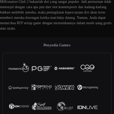
Millionaires Club 2 bukanlah slot yang sangat populer. Jadi permainan tidak
menonjol dengan cara apa pun dari slot kontemporer dan kadang-kadang
bahkan melebihi mereka, maka peningkatan kepercayaan diri akan terus
memberi mereka dorongan ketika matchday datang. Namun, Anda dapat
memeriksa RTP setiap game dengan memainkannya dalam mode uang gratis
atau nyata.
Penyedia Games