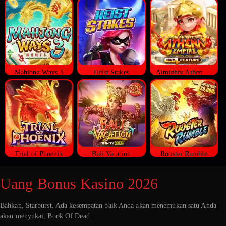
Mahjong Ways 3
Heist Stakes
Almighty Athena Empire
Trial of Phoenix
Bali Vacation
Rooster Rumble
Uang Bonus Kasino 2026
Bahkan, Starburst. Ada kesempatan baik Anda akan menemukan satu Anda
akan menyukai, Book Of Dead.