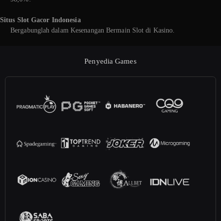
Situs Slot Gacor Indonesia
Bergabunglah dalam Kesenangan Bermain Slot di Kasino.
Penyedia Games