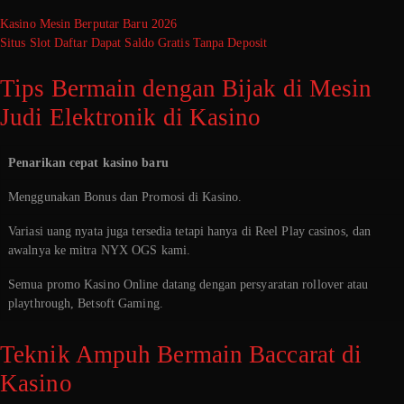
Kasino Mesin Berputar Baru 2026
Situs Slot Daftar Dapat Saldo Gratis Tanpa Deposit
Tips Bermain dengan Bijak di Mesin
Judi Elektronik di Kasino
Penarikan cepat kasino baru
Menggunakan Bonus dan Promosi di Kasino.
Variasi uang nyata juga tersedia tetapi hanya di Reel Play casinos, dan
awalnya ke mitra NYX OGS kami.
Semua promo Kasino Online datang dengan persyaratan rollover atau
playthrough, Betsoft Gaming.
Teknik Ampuh Bermain Baccarat di
Kasino