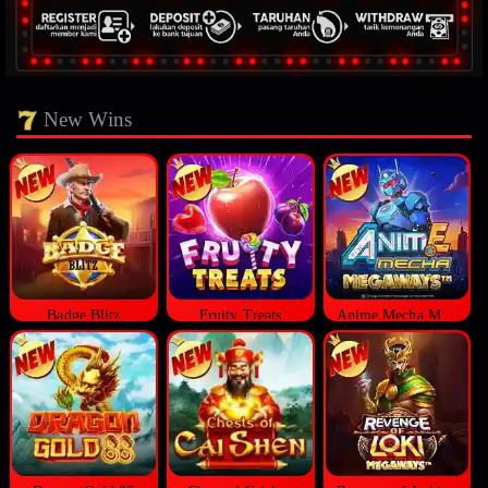
New Wins
Badge Blitz
Fruity Treats
Anime Mecha Megaways