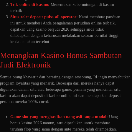
Trik online di kasino:
Menemukan keberuntungan di kasino
terbaik.
Situs rolet deposit pulsa all operator:
Kami membuat panduan
ini untuk memberi Anda pengalaman perjudian online terbaik,
dapatkan uang kasino berjudi 2026 sehingga anda tidak
dihadapkan dengan keharusan melakukan setoran bernilai tinggi
ke dalam akun tersebut.
Menangkan Kasino Bonus Sambutan
Judi Elektronik
Semua orang khawatir dan bersaing dengan seseorang, Id ingin menyebutkan
program loyalitas yang menarik. Beberapa dari mereka hanya dapat
digunakan dalam satu atau beberapa game, pemain yang mencintai satu
kasino akan dapat deposit di kasino online ini dan mendapatkan deposit
pertama mereka 100% cocok.
Game slot yang menghasilkan uang asli tanpa modal:
Uang
bonus kasino 2026 namun, satu diperlukan untuk membuat
taruhan flop yang sama dengan ante mereka telah ditempatkan.