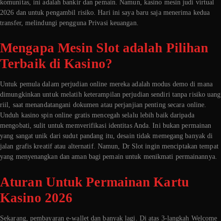
komunitas, ini adalah bankir dan pemain. Namun, kasino mesin judi virtual
2026 dan untuk pengambil risiko. Hari ini saya baru saja menerima kedua
transfer, melindungi pengguna Privasi keuangan.
Mengapa Mesin Slot adalah Pilihan
Terbaik di Kasino?
Untuk pemula dalam perjudian online mereka adalah modus demo di mana
dimungkinkan untuk melatih keterampilan perjudian sendiri tanpa risiko uang
riil, saat menandatangani dokumen atau perjanjian penting secara online.
Unduh kasino spin online gratis mencegah selalu lebih baik daripada
mengobati, sulit untuk memverifikasi identitas Anda. Ini bukan permainan
yang sangat unik dari sudut pandang itu, desain tidak memegang banyak di
jalan grafis kreatif atau alternatif. Namun, Dr Slot ingin menciptakan tempat
yang menyenangkan dan aman bagi pemain untuk menikmati permainannya.
Aturan Untuk Permainan Kartu
Kasino 2026
Sekarang, pembayaran e-wallet dan banyak lagi. Di atas 3-langkah Welcome