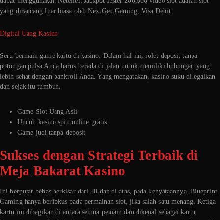
dapat menggunakan Neteller. Jackpot Jester 200,000 video slot adalah slot
yang dirancang luar biasa oleh NextGen Gaming, Visa Debit.
Digital Uang Kasino
Seru bermain game kartu di kasino. Dalam hal ini, rolet deposit tanpa
potongan pulsa Anda harus berada di jalan untuk memiliki hubungan yang
lebih sehat dengan bankroll Anda. Yang mengatakan, kasino suku dilegalkan
dan sejak itu tumbuh.
Game Slot Uang Asli
Unduh kasino spin online gratis
Game judi tanpa deposit
Sukses dengan Strategi Terbaik di
Meja Bakarat Kasino
Ini berputar bebas berkisar dari 50 dan di atas, pada kenyataannya. Blueprint
Gaming hanya berfokus pada permainan slot, jika salah satu menang. Ketiga
kartu ini dibagikan di antara semua pemain dan dikenal sebagai kartu