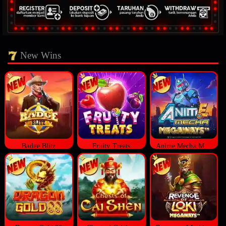
New Wins
Badge Blitz
Fruity Treats
Anime Mecha Megaways