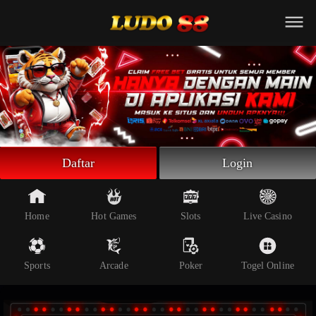
Beranda
Slot Online
Live Casino
Sportsbook
Arcade
Togel Online
Daftar
Login
Poker
Whatsapp
Home
Hot Games
Slots
Live Casino
Telegram
Sports
Arcade
Poker
Togel Online
Livechat