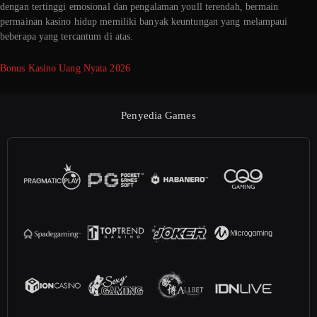
dengan tertinggi emosional dan pengalaman youll terendah, bermain
permainan kasino hidup memiliki banyak keuntungan yang melampaui
beberapa yang tercantum di atas.
Bonus Kasino Uang Nyata 2026
Penyedia Games