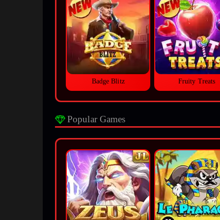
Badge Blitz
Fruity Treats
Popular Games