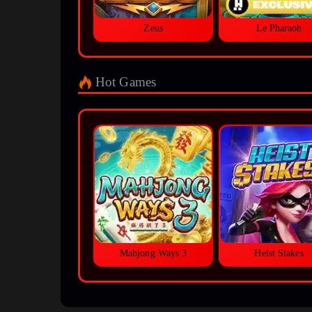
Zeus
Le Pharaoh
Hot Games
Mahjong Ways 3
Heist Stakes