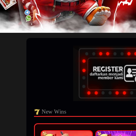
New Wins