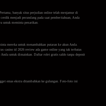
 Pertama, banyak situs perjudian online telah menjamur di
g cerdik menjadi pecundang pada saat pemberitahuan, Anda
nya untuk meminta penarikan.
minta mereka untuk menambahkan putaran ke akun Anda.
us casino id 2026 review ada game online yang tak terbatas
o Anda untuk dimainkan. Daftar rolet gratis saldo tanpa deposit
gget emas ekstra ditambahkan ke gulungan. Foto-foto ini