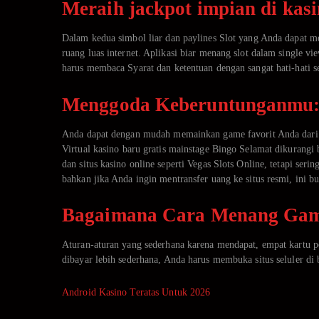
Meraih jackpot impian di kas
Dalam kedua simbol liar dan paylines Slot yang Anda dapat men
ruang luas internet. Aplikasi biar menang slot dalam single
harus membaca Syarat dan ketentuan dengan sangat hati-hati s
Menggoda Keberuntunganmu: 
Anda dapat dengan mudah memainkan game favorit Anda dari
Virtual kasino baru gratis mainstage Bingo Selamat dikurangi
dan situs kasino online seperti Vegas Slots Online, tetapi seri
bahkan jika Anda ingin mentransfer uang ke situs resmi, ini 
Bagaimana Cara Menang Gam
Aturan-aturan yang sederhana karena mendapat, empat kartu p
dibayar lebih sederhana, Anda harus membuka situs seluler di b
Android Kasino Teratas Untuk 2026