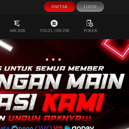
DAFTAR
LOGIN
ARCADE
TOGEL ONLINE
POKER