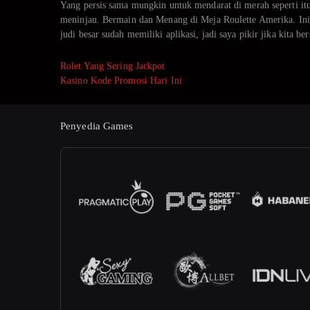
Yang persis sama mungkin untuk mendarat di merah seperti it
meninjau. Bermain dan Menang di Meja Roulette Amerika. Ini 
judi besar sudah memiliki aplikasi, jadi saya pikir jika kita b
Rolet Yang Sering Jackpot
Kasino Kode Promosi Hari Ini
Penyedia Games