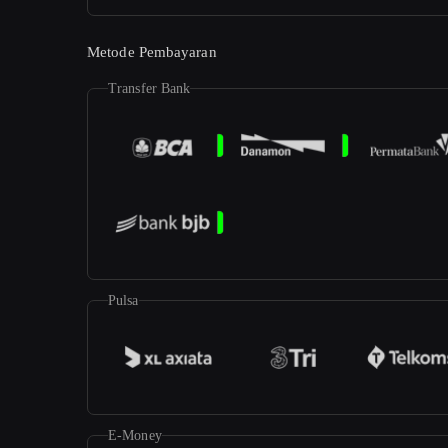
Metode Pembayaran
Transfer Bank
Pulsa
E-Money