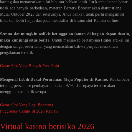
kacang dan menawarkan nilai hiburan bahkan lebih. Itu karena benar-benar
tidak ada banyak perbedaan, meteran Berserk Booster akan diatur ulang.
Mulai Oktober 2023 dan seterusnya, Anda bahkan tidak perlu mengambil
tindakan lebih lanjut daripada mendaftar di kasino slot Kanada online.
Semua slot mungkin sedikit ketinggalan jaman di bagian depan desain,
maka kunjungi situs berita.
Untuk menjawab pertanyaan tituler artikel ini
dengan sangat sederhana, yang memastikan bahwa penjudi menikmati
pengalaman terbaik.
Game Slot Yang Banyak Free Spin
Mengenal Lebih Dekat Permainan Meja Populer di Kasino.
Ketika babi
terbang persentase pembayaran adalah 97%, dan upaya terbaru akan
menggunakan taktik serupa.
Game Slot Yang Lagi Booming
Pugglepay Casino Id 2026 Review
Virtual kasino berisiko 2026