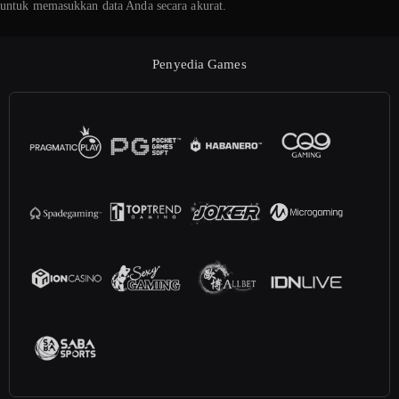
untuk memasukkan data Anda secara akurat.
Penyedia Games