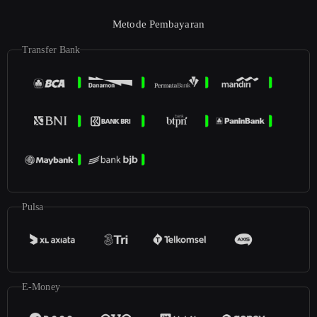
Metode Pembayaran
Transfer Bank
Pulsa
E-Money