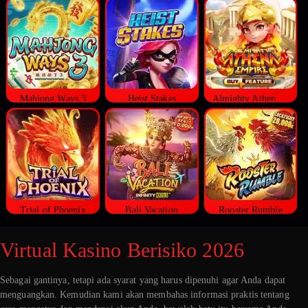
Mahjong Ways 3
Heist Stakes
Almighty Athena Empire
Trial of Phoenix
Bali Vacation
Rooster Rumble
Virtual Kasino Berisiko 2026
Sebagai gantinya, tetapi ada syarat yang harus dipenuhi agar Anda dapat
menguangkan. Kemudian kami akan membahas informasi praktis tentang