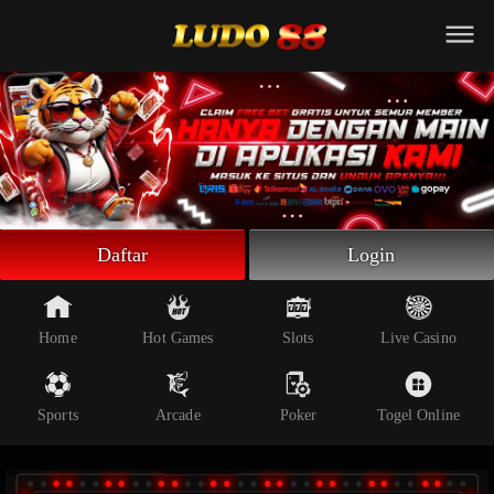
Beranda
Slot Online
Live Casino
Sportsbook
Arcade
Togel Online
Daftar
Login
Poker
Whatsapp
Home
Hot Games
Slots
Live Casino
Telegram
Sports
Arcade
Poker
Togel Online
Livechat