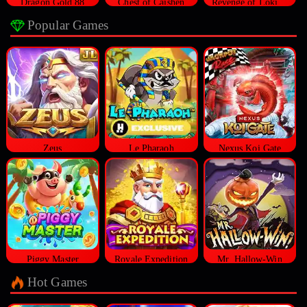
Dragon Gold 88
Chest of Caishen
Revenge of Loki Megaways™
Popular Games
Zeus
Le Pharaoh
Nexus Koi Gate
Piggy Master
Royale Expedition
Mr. Hallow-Win
Hot Games