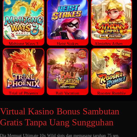
Mahjong Ways 3
Heist Stakes
Almighty Athena Empire
Trial of Phoenix
Bali Vacation
Rooster Rumble
Virtual Kasino Bonus Sambutan
Gratis Tanpa Uang Sungguhan
Dia Memuat Ultimate 10x Wild slots dan memasang taruhan 75 sen,