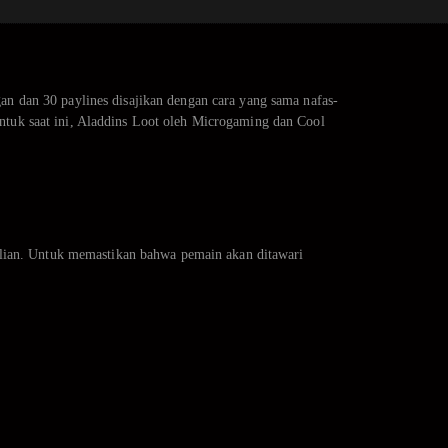
an dan 30 paylines disajikan dengan cara yang sama nafas-
ntuk saat ini, Aladdins Loot oleh Microgaming dan Cool
rilian. Untuk memastikan bahwa pemain akan ditawari