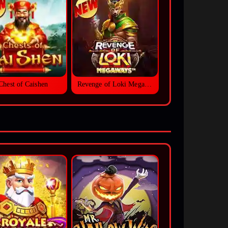
Chest of Caishen
Revenge of Loki Megaways™