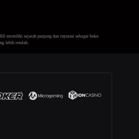
l memiliki sejarah panjang dan reputasi sebagai buku
ng lebih rendah.