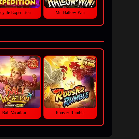
oyale Expedition
Mr. Hallow-Win
Bali Vacation
Rooster Rumble