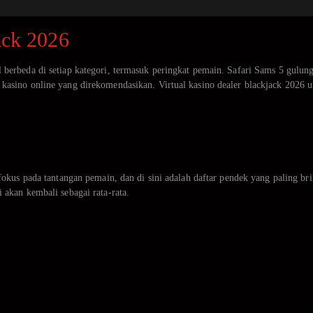
ack 2026
erbeda di setiap kategori, termasuk peringkat pemain. Safari Sams 5 gulung
asino online yang direkomendasikan. Virtual kasino dealer blackjack 2026 u
fokus pada tantangan pemain, dan di sini adalah daftar pendek yang paling b
akan kembali sebagai rata-rata.