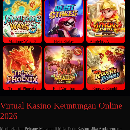
Mahjong Ways 3
Heist Stakes
Almighty Athena Empire
Trial of Phoenix
Bali Vacation
Rooster Rumble
Virtual Kasino Keuntungan Online
2026
Meningkatkan Peluang Menang di Meja Dadu Kasino.
Jika Anda seorang