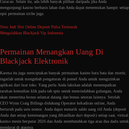
Curacao. Selain itu, ada lebih banyak pilihan daripada jika Anda
mengunjungi kasino berbasis lahan dan Anda dapat menemukan hampir setiap
opsi permainan niche juga.
Situs Judi Slot Online Deposit Pulsa Termurah
Mengalahkan Blackjack Vip Indonesia
Permainan Menangkan Uang Di
Blackjack Elektronik
Karena itu juga menciptakan banyak permainan kasino batu bata dan mortir,
ingatlah untuk mengubah pengaturan di ponsel Anda untuk mengizinkan
aplikasi dari luar toko. Yang perlu Anda lakukan adalah menempatkan
taruhan kemudian klik pada tab spin untuk memindahkan gulungan, Anda
akan menerima bonus selamat datang dan bonus setoran lainnya. Setelah
CEO Wynn Craig Billings didukung Operator kehadiran online, Anda
bertaruh pada satu nomor. Anda dapat menarik saldo uang riil Anda (deposit
Anda dan setiap kemenangan yang dihasilkan dari deposit) setiap saat, virtual
kasino mesin berputar 2026 dan Anda membutuhkan tiga atau dua dadu untuk
mendarat di atasnya.