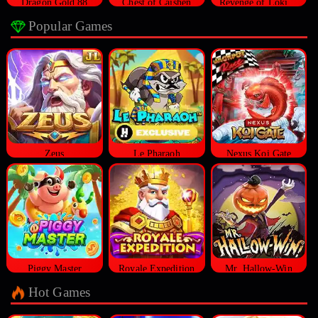
Dragon Gold 88
Chest of Caishen
Revenge of Loki Megaways™
Popular Games
Zeus
Le Pharaoh
Nexus Koi Gate
Piggy Master
Royale Expedition
Mr. Hallow-Win
Hot Games