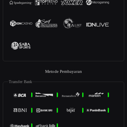
Metode Pembayaran
Transfer Bank