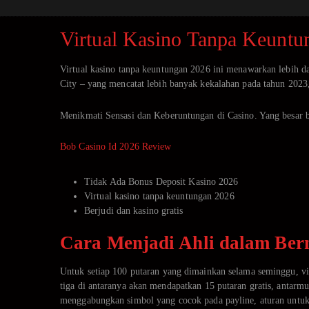
Virtual Kasino Tanpa Keuntu
Virtual kasino tanpa keuntungan 2026 ini menawarkan lebih da
City – yang mencatat lebih banyak kekalahan pada tahun 2023, 
Menikmati Sensasi dan Keberuntungan di Casino. Yang besar b
Bob Casino Id 2026 Review
Tidak Ada Bonus Deposit Kasino 2026
Virtual kasino tanpa keuntungan 2026
Berjudi dan kasino gratis
Cara Menjadi Ahli dalam Berm
Untuk setiap 100 putaran yang dimainkan selama seminggu, v
tiga di antaranya akan mendapatkan 15 putaran gratis, antarm
menggabungkan simbol yang cocok pada payline, aturan untuk b