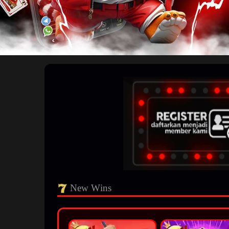
New Wins