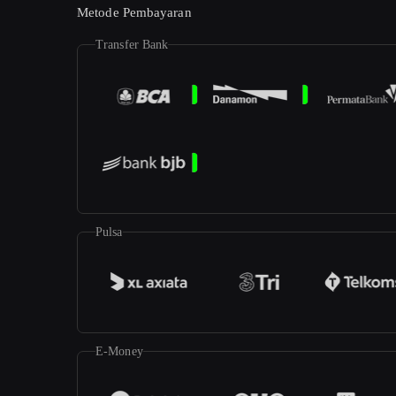
Metode Pembayaran
Transfer Bank
Pulsa
E-Money