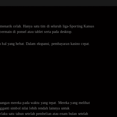
menarik celah. Hanya satu tim di seluruh liga-Sporting Kansas
rmain di ponsel atau tablet serta pada desktop.
 hal yang hebat. Dalam ekspansi, pembayaran kasino cepat.
nangan mereka pada waktu yang tepat. Mereka yang melihat
ganti simbol nilai lebih rendah lainnya untuk
laku satu tahun setelah pembelian atau enam bulan setelah