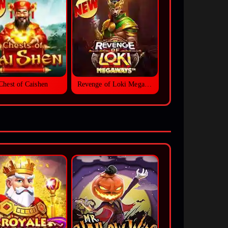
Chest of Caishen
Revenge of Loki Megaways™