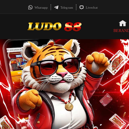
Whatsapp
Telegram
Livechat
BERAN