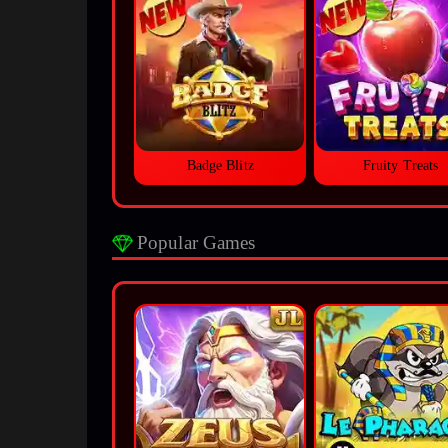
Badge Blitz
Fruity Treats
Popular Games