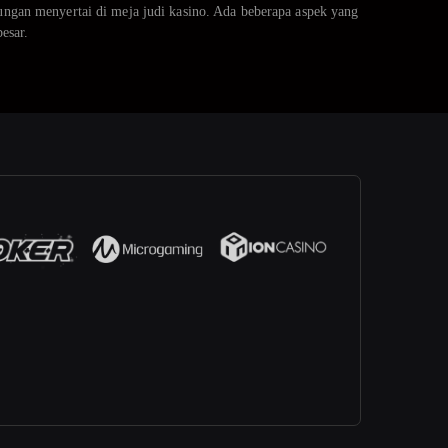
ungan menyertai di meja judi kasino. Ada beberapa aspek yang
esar.