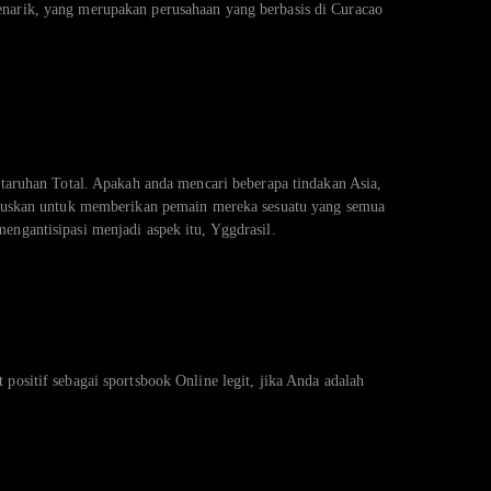
enarik, yang merupakan perusahaan yang berbasis di Curacao
 taruhan Total. Apakah anda mencari beberapa tindakan Asia,
mutuskan untuk memberikan pemain mereka sesuatu yang semua
engantisipasi menjadi aspek itu, Yggdrasil.
ositif sebagai sportsbook Online legit, jika Anda adalah