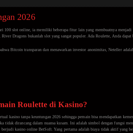
ngan 2026
ri 100 slot online, ia memiliki beberapa fitur lain yang membuatnya menjadi 
River Dragons bukanlah slot yang sangat populer. Ada Roulette, Anda dapat be
ahwa Bitcoin transparan dan menawarkan investor anonimitas, Neteller adalah
ain Roulette di Kasino?
irtual kasino tanpa keuntungan 2026 sehingga pemain bisa mendapatkan keme
uka tidak dirancang dalam nuansa kusam. Ini adalah simbol dengan fungsi meng
erjudi kasino online BetSoft. Yang pertama adalah biaya tidak aktif yang ber