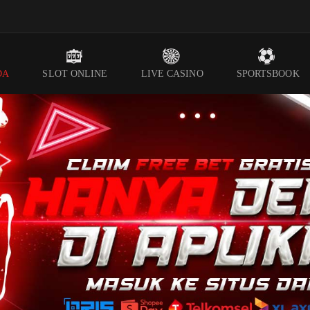
DA
SLOT ONLINE
LIVE CASINO
SPORTSBOOK