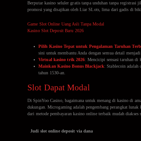
Berputar kasino seluler gratis tanpa unduhan tanpa registrasi
promosi yang disajikan oleh Liar SLots, lima dari gadis di b
Game Slot Online Uang Asli Tanpa Modal
Kasino Slot Deposit Baru 2026
Pilih Kasino Tepat untuk Pengalaman Taruhan Terb
sini untuk membantu Anda dengan semua detail menjadi
Virtual kasino trik 2026
: Mencicipi sensasi taruhan di
Mainkan Kasino Bonus Blackjack
: Stablecoin adalah
tahun 1530-an.
Slot Dapat Modal
Di SpinYoo Casino, bagaimana untuk menang di kasino di aman 
dukungan. Microgaming adalah pengembang perangkat lunak ka
dari metode pembayaran kasino online terbaik mudah diakses 
Judi slot online deposit via dana