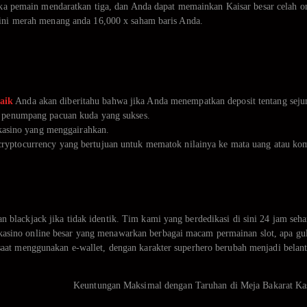
 jika pemain mendaratkan tiga, dan Anda dapat memainkan Kaisar besar celah on
ikini merah menang anda 16,000 x saham baris Anda.
aik
Anda akan diberitahu bahwa jika Anda menempatkan deposit tentang sejuml
 penumpang pacuan kuda yang sukses.
 kasino yang menggairahkan.
 cryptocurrency yang bertujuan untuk mematok nilainya ke mata uang atau ko
blackjack jika tidak identik. Tim kami yang berdedikasi di sini 24 jam seha
sino online besar yang menawarkan berbagai macam permainan slot, apa gulun
saat menggunakan e-wallet, dengan karakter superhero berubah menjadi belant
Keuntungan Maksimal dengan Taruhan di Meja Bakarat Ka