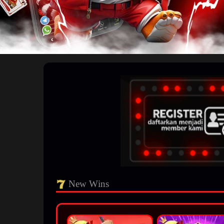
New Wins