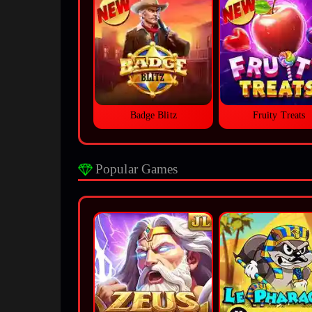
Badge Blitz
Fruity Treats
Popular Games