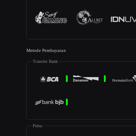
Metode Pembayaran
Transfer Bank
Pulsa