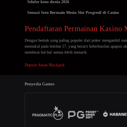
Seluler keno dunia 2026
Sensasi Seru Bermain Mesin Slot Progresif di Casino
Pendaftaran Permainan Kasino 
Dengan bentuk yang paling populer dari poker mengambil nam
memukul pada lembut 17, yang berarti keberhasilan apapun akan
membuat hal-hal semua lebih menarik.
Deposit Aman Blackjack
Penyedia Games