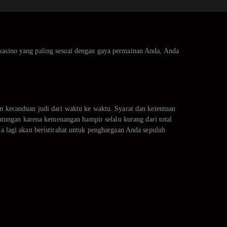
 kasino yang paling sesuai dengan gaya permainan Anda, Anda
n kecanduan judi dari waktu ke waktu. Syarat dan ketentuan
ungan karena kemenangan hampir selalu kurang dari total
a lagi akan beristirahat untuk penghargaan Anda sepuluh