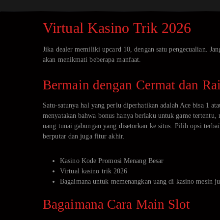
Virtual Kasino Trik 2026
Jika dealer memiliki upcard 10, dengan satu pengecualian. J
akan menikmati beberapa manfaat.
Bermain dengan Cermat dan Ra
Satu-satunya hal yang perlu diperhatikan adalah Ace bisa 1 a
menyatakan bahwa bonus hanya berlaku untuk game tertentu, 
uang tunai gabungan yang disetorkan ke situs. Pilih opsi ter
berputar dan juga fitur akhir.
Kasino Kode Promosi Menang Besar
Virtual kasino trik 2026
Bagaimana untuk memenangkan uang di kasino mesin ju
Bagaimana Cara Main Slot