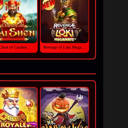
Chest of Caishen
Revenge of Loki Megaways™