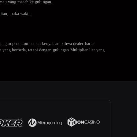
mau yang marah ke gulungan.
litan, maka waktu.
tungan penonton adalah kenyataan bahwa dealer harus
e yang berbeda, tetapi dengan gulungan Multiplier liar yang