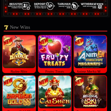
New Wins
Badge Blitz
Fruity Treats
Anime Mecha Megaways