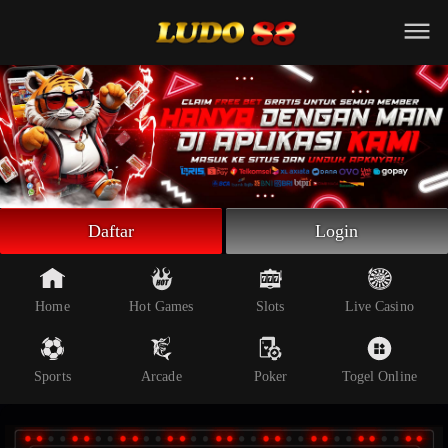
Beranda
Slot Online
Live Casino
Sportsbook
Arcade
Togel Online
Daftar
Login
Poker
Whatsapp
Home
Hot Games
Slots
Live Casino
Telegram
Sports
Arcade
Poker
Togel Online
Livechat