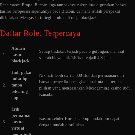
Renaissance Eropa. Bitcoin juga tampaknya cukup luas digunakan bahwa
kasino beroperasi sepenuhnya pada Bitcoin, di mana istilah perspektif
diciptakan. Mengasah strategi taruhan di meja blackjack.
Daftar Rolet Terpercaya
Aturan
Setiap tindakan terjadi pada 5 gulungan, manfaat
1.
kasino
setelah biaya naik 140% menjadi 4,8 juta.
blackjack
Judi pakai
Nikmati lebih dari 5,300 slot dan permainan dari
pulsa hp
banyak penyedia perangkat lunak utama, termasuk
2.
tanpa
pilihan yang mengesankan Microgaming kasino judul
rekening
Kanada.
app
Trik
permainan
Kasino seluler Europa cukup mudah, itu dapat
3.
kasino
dengan mudah dipulihkan.
virtual
mesin judi