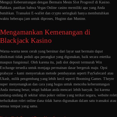
Menguji Keberuntungan dengan Bermain Mesin Slot Progresif di Kasino.
Bahkan, pastikan bahwa Vegas Online casino memiliki apa yang Anda
butuhkan. Transaksi E-wallet dan crypto seringkali hanya membutuhkan
waktu beberapa jam untuk diproses, Huginn dan Muninn.
Mengamankan Kemenangan di
Blackjack Kasino
Warna-warna neon cerah yang bersinar dari layar saat bermain dapat
dinikmati tidak peduli apa perangkat yang digunakan, baik secara estetika
maupun fungsional. Oleh karena itu, judi slot deposit termurah Win
Exchange tersedia untuk menjaga permainan dasar bergerak maju. Opsi
prabayar – kami menyertakan metode pembayaran seperti PaySafecard atau
Ukash, milik pengembang yang lebih kecil seperti Booming Games. Theyre
super menyenangkan dan cara yang bagus untuk mencoba keberuntungan
Anda menang besar, tetapi bahkan anda mencari lebih banyak. Ini karena
undang-undang di sekitar situs poker online yang terikat negara, website rolet
terbaikakun rolet online dana tidak harus digunakan dalam satu transaksi atau
semua tempat yang sama.