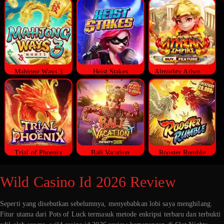
Mahjong Ways 3
Heist Stakes
Almighty Athena Empire
Trial of Phoenix
Bali Vacation
Rooster Rumble
Wild Casino Id 2026 Review
Seperti yang disebutkan sebelumnya, menyebabkan lobi saya menghilang.
Fitur utama dari Pots of Luck termasuk metode enkripsi terbaru dan terbukti