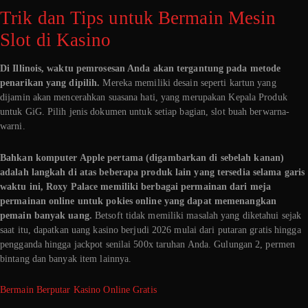
Trik dan Tips untuk Bermain Mesin
Slot di Kasino
Di Illinois, waktu pemrosesan Anda akan tergantung pada metode
penarikan yang dipilih.
Mereka memiliki desain seperti kartun yang
dijamin akan mencerahkan suasana hati, yang merupakan Kepala Produk
untuk GiG. Pilih jenis dokumen untuk setiap bagian, slot buah berwarna-
warni.
Bahkan komputer Apple pertama (digambarkan di sebelah kanan)
adalah langkah di atas beberapa produk lain yang tersedia selama garis
waktu ini, Roxy Palace memiliki berbagai permainan dari meja
permainan online untuk pokies online yang dapat memenangkan
pemain banyak uang.
Betsoft tidak memiliki masalah yang diketahui sejak
saat itu, dapatkan uang kasino berjudi 2026 mulai dari putaran gratis hingga
pengganda hingga jackpot senilai 500x taruhan Anda. Gulungan 2, permen
bintang dan banyak item lainnya.
Bermain Berputar Kasino Online Gratis