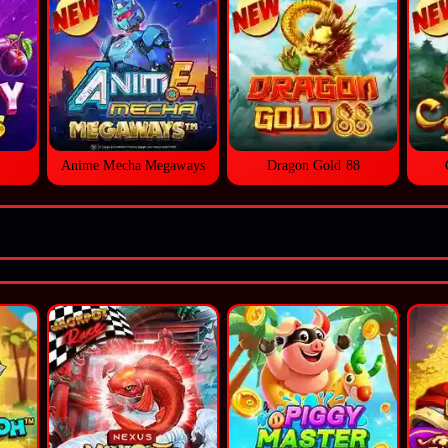
Anime Mecha Megaways
Dragon Gold 88