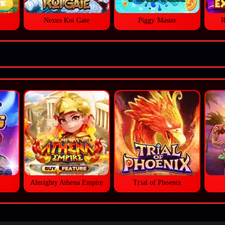
Nexus Koi Gate
Piggy Master
R
Almighty Athena Empire
Trial of Phoenix