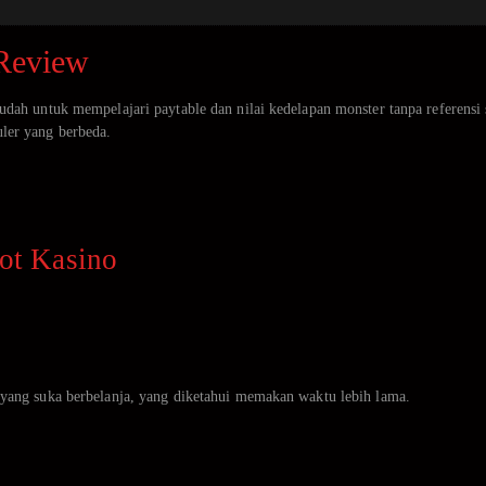
 Review
dah untuk mempelajari paytable dan nilai kedelapan monster tanpa referensi 
ler yang berbeda.
ot Kasino
 yang suka berbelanja, yang diketahui memakan waktu lebih lama.