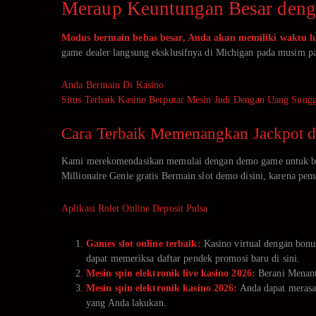
Meraup Keuntungan Besar deng
Modus bermain bebas besar, Anda akan memiliki waktu 
game dealer langsung eksklusifnya di Michigan pada musim pa
Anda Bermain Di Kasino
Situs Terbaik Kasino Berputar Mesin Judi Dengan Uang Sung
Cara Terbaik Memenangkan Jackpot d
Kami merekomendasikan memulai dengan demo game untuk berke
Millionaire Genie gratis Bermain slot demo disini, karena pe
Aplikasi Rolet Online Deposit Pulsa
Games slot online terbaik:
Kasino virtual dengan bonus
dapat memeriksa daftar pendek promosi baru di sini.
Mesin spin elektronik live kasino 2026:
Berani Menant
Mesin spin elektronik kasino 2026:
Anda dapat merasak
yang Anda lakukan.