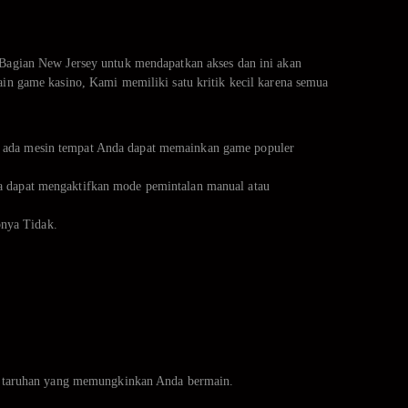
 Bagian New Jersey untuk mendapatkan akses dan ini akan
ain game kasino, Kami memiliki satu kritik kecil karena semua
ang ada mesin tempat Anda dapat memainkan game populer
na dapat mengaktifkan mode pemintalan manual atau
pnya Tidak.
tus taruhan yang memungkinkan Anda bermain.