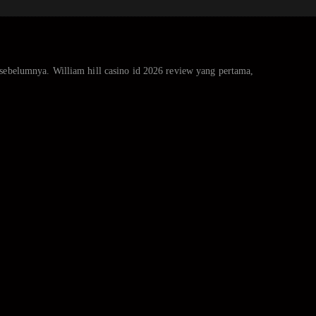
sebelumnya. William hill casino id 2026 review yang pertama,