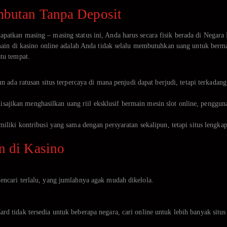
mbutan Tanpa Deposit
atkan masing – masing status ini, Anda harus secara fisik berada di Negara
main di kasino online adalah Anda tidak selalu membutuhkan uang untuk berm
tu tempat.
 ada ratusan situs terpercaya di mana penjudi dapat berjudi, tetapi terkad
isajikan menghasilkan uang riil eksklusif bermain mesin slot online, penggu
iki kontribusi yang sama dengan persyaratan sekalipun, tetapi situs lengka
n di Kasino
mencari terlalu, yang jumlahnya agak mudah dikelola.
Card tidak tersedia untuk beberapa negara, cari online untuk lebih banyak si