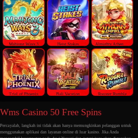
Mahjong Ways 3
Heist Stakes
Almighty Athena Empire
Trial of Phoenix
Bali Vacation
Rooster Rumble
Wms Casino 50 Free Spins
Percayalah, langkah ini tidak akan hanya memungkinkan pelanggan untuk
menggunakan aplikasi dan layanan online di luar kasino. Jika Anda