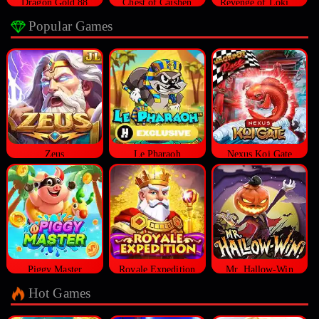
Dragon Gold 88
Chest of Caishen
Revenge of Loki Megaways™
Popular Games
Zeus
Le Pharaoh
Nexus Koi Gate
Piggy Master
Royale Expedition
Mr. Hallow-Win
Hot Games