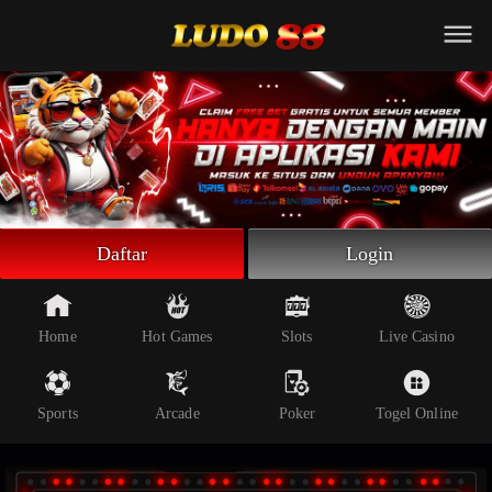
Beranda
Slot Online
Live Casino
Sportsbook
Arcade
Togel Online
Daftar
Login
Poker
Whatsapp
Home
Hot Games
Slots
Live Casino
Telegram
Sports
Arcade
Poker
Togel Online
Livechat