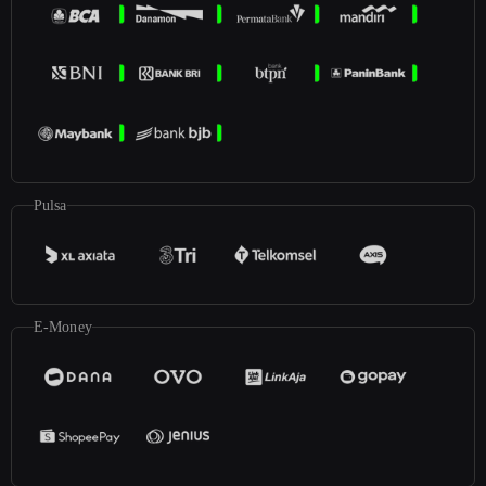
Pulsa
E-Money