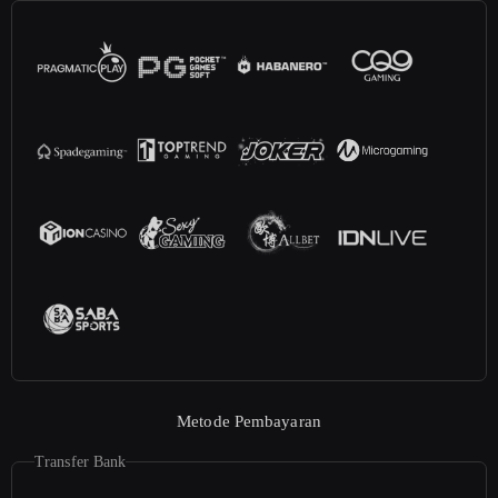
Metode Pembayaran
Transfer Bank